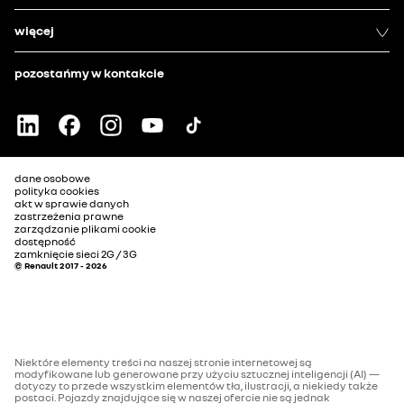
więcej
pozostańmy w kontakcie
dane osobowe
polityka cookies
akt w sprawie danych
zastrzeżenia prawne
zarządzanie plikami cookie
dostępność
zamknięcie sieci 2G / 3G
© Renault 2017 - 2026
Niektóre elementy treści na naszej stronie internetowej są
modyfikowane lub generowane przy użyciu sztucznej inteligencji (AI) —
dotyczy to przede wszystkim elementów tła, ilustracji, a niekiedy także
postaci. Pojazdy znajdujące się w naszej ofercie nie są jednak