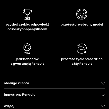
uzyskaj szybką odpowiedź
przetestuj wybrany model
od naszych specjalistów
jedź bez obaw
prostsze życie na co dzień
z gwarancją Renault
z My Renault
obsługa klienta
inne strony Renault
więcej