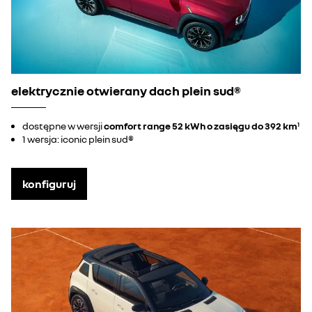
elektrycznie otwierany dach plein sud®
dostępne w wersji
comfort range 52 kWh o zasięgu do 392 km
1
1 wersja: iconic plein sud®
konfiguruj