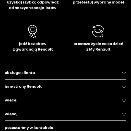
uzyskaj szybką odpowiedź
przetestuj wybrany model
od naszych specjalistów
jedź bez obaw
prostsze życie na co dzień
z gwarancją Renault
z My Renault
obsługa klienta
inne strony Renault
więcej
więcej
pozostańmy w kontakcie