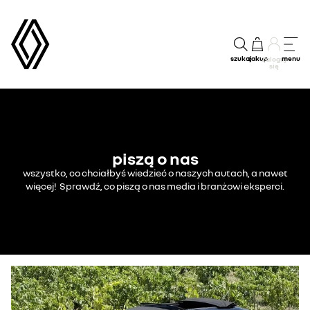
szukaj
zakup
menu
Zaloguj
się
piszą o nas
wszystko, co chciałbyś wiedzieć o naszych autach, a nawet
więcej! Sprawdź, co piszą o nas media i branżowi eksperci.