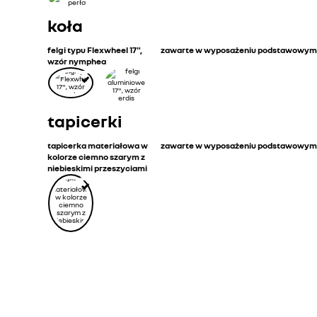
koła
felgi typu Flexwheel 17",
zawarte w wyposażeniu podstawowym
wzór nymphea
tapicerki
tapicerka materiałowa w
zawarte w wyposażeniu podstawowym
kolorze ciemno szarym z
niebieskimi przeszyciami