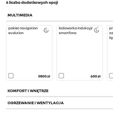
6 liczba dodatkowych opcji
MULTIMEDIA
<p>p
pakiet navigation
ładowarka indukcyjna do
pr
zaa
evolution
smartfona
z
łącz
zawi
łą
paki
Airni
(2Gb
+
dost
do
usłu
Goog
Po
upły
okre
trwa
paki
paki
3800 zł
600 zł
zaa
łącz
moż
korz
z
KOMFORT I WNĘTRZE
usłu
Goog
popr
teth
OGRZEWANIE I WENTYLACJA
Wi-
Fi</