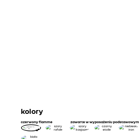
LPG
manualna
Moc maksymalna kW (KM)
Emisja CO2 cykl mieszany WLTP (g/km)
Zużycie paliwa cykl mieszany WLTP (l/100 km)
Emisja CO2 cykl mieszany WLTP*LPG (g/km)
Zużycie paliwa cykl mieszany WLTP*LPG (l/100km)
kolory
czerwony flamme
zawarte w wyposażeniu podstawowym