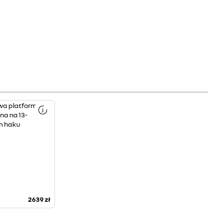
wa platforma
a na 13-
m haku
2639 zł