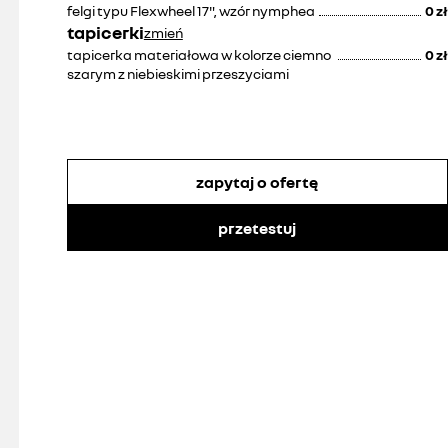
felgi typu Flexwheel 17", wzór nymphea
0 zł
tapicerki
zmień
tapicerka materiałowa w kolorze ciemno
0 zł
szarym z niebieskimi przeszyciami
zapytaj o ofertę
przetestuj