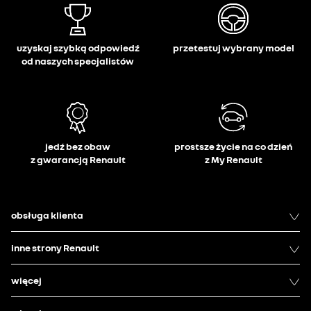
uzyskaj szybką odpowiedź
przetestuj wybrany model
od naszych specjalistów
jedź bez obaw
prostsze życie na co dzień
z gwarancją Renault
z My Renault
obsługa klienta
inne strony Renault
więcej