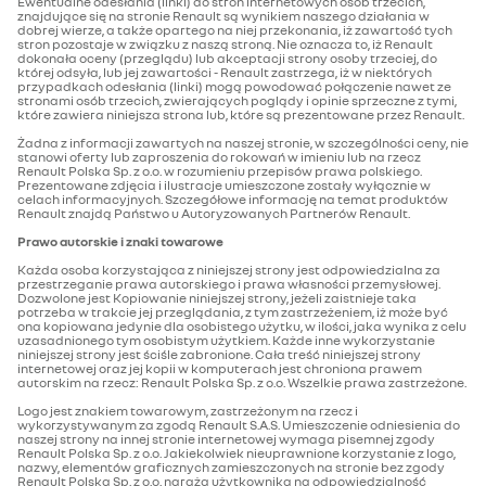
Ewentualne odesłania (linki) do stron internetowych osób trzecich,
znajdujące się na stronie Renault są wynikiem naszego działania w
dobrej wierze, a także opartego na niej przekonania, iż zawartość tych
stron pozostaje w związku z naszą stroną. Nie oznacza to, iż Renault
dokonała oceny (przeglądu) lub akceptacji strony osoby trzeciej, do
której odsyła, lub jej zawartości - Renault zastrzega, iż w niektórych
przypadkach odesłania (linki) mogą powodować połączenie nawet ze
stronami osób trzecich, zwierających poglądy i opinie sprzeczne z tymi,
które zawiera niniejsza strona lub, które są prezentowane przez Renault.
Żadna z informacji zawartych na naszej stronie, w szczególności ceny, nie
stanowi oferty lub zaproszenia do rokowań w imieniu lub na rzecz
Renault Polska Sp. z o.o. w rozumieniu przepisów prawa polskiego.
Prezentowane zdjęcia i ilustracje umieszczone zostały wyłącznie w
celach informacyjnych. Szczegółowe informację na temat produktów
Renault znajdą Państwo u Autoryzowanych Partnerów Renault.
Prawo autorskie i znaki towarowe
Każda osoba korzystająca z niniejszej strony jest odpowiedzialna za
przestrzeganie prawa autorskiego i prawa własności przemysłowej.
Dozwolone jest Kopiowanie niniejszej strony, jeżeli zaistnieje taka
potrzeba w trakcie jej przeglądania, z tym zastrzeżeniem, iż może być
ona kopiowana jedynie dla osobistego użytku, w ilości, jaka wynika z celu
uzasadnionego tym osobistym użytkiem. Każde inne wykorzystanie
niniejszej strony jest ściśle zabronione. Cała treść niniejszej strony
internetowej oraz jej kopii w komputerach jest chroniona prawem
autorskim na rzecz: Renault Polska Sp. z o.o. Wszelkie prawa zastrzeżone.
Logo jest znakiem towarowym, zastrzeżonym na rzecz i
wykorzystywanym za zgodą Renault S.A.S. Umieszczenie odniesienia do
naszej strony na innej stronie internetowej wymaga pisemnej zgody
Renault Polska Sp. z o.o. Jakiekolwiek nieuprawnione korzystanie z logo,
nazwy, elementów graficznych zamieszczonych na stronie bez zgody
Renault Polska Sp. z o.o. naraża użytkownika na odpowiedzialność