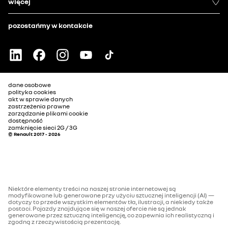
więcej
pozostańmy w kontakcie
dane osobowe
polityka cookies
akt w sprawie danych
zastrzeżenia prawne
zarządzanie plikami cookie
dostępność
zamknięcie sieci 2G / 3G
© Renault 2017 - 2026
Niektóre elementy treści na naszej stronie internetowej są
modyfikowane lub generowane przy użyciu sztucznej inteligencji (AI) —
dotyczy to przede wszystkim elementów tła, ilustracji, a niekiedy także
postaci. Pojazdy znajdujące się w naszej ofercie nie są jednak
generowane przez sztuczną inteligencję, co zapewnia ich realistyczną i
zgodną z rzeczywistością prezentację.