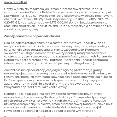
www.renault.pl
.
Użyty w niniejszym tekście jak i stronie internetowej zwrot Renault
oznacza również Renault Polska Sp. z o.o. z siedzibą w Warszawie przy ul.
Marynarskiej 13, 02-674 Warszawa , zarejestrowaną w Sądzie Rejonowym
dla m. st. Warszawy XIII Wydział Gospodarczy, KRS 0000121892; NIP 526-
020-59-83; kapitał zakładowy 4.773.000,00 zł. - jak i każdą ze spółek w
stosunku, do których Renault Polska Sp. z o.o. ma pozycję dominującą lub
spółek z nią powiązanych.
Zasady ponoszenia odpowiedzialności
Pod pojęciem strony rozumie się serwis internetowy Renault wraz ze
wszystkimi stronami i podstronami- stanowią integralną część całego
serwisu. Niniejsze zastrzeżenia, w tym w szczególności Regulamin
świadczenia usług e-commerce zawarty poniżej, mają zastosowanie
także do wtyczek stosowanych na stronach Autoryzowanych Partnerów
Renault w postaci formularzy i narzędzi (narzędzia Renault posiadają
odesłanie do niniejszych Zastrzeżeń prawnych i Regulaminu).
Zawartość niniejszej strony jest jedynie ogólną prezentacją gamy
naszych pojazdów oraz usług i nie stanowi w żadnym wypadku oferty w
rozumieniu kodeksu cywilnego. Równocześnie będziemy wdzięczni, jeżeli
Państwo poinformują nas o swoich spostrzeżeniach dotyczących
zawartości jak i treści niniejszej strony, kierując swoje uwagi i/lub
zapytania poprzez formularz kontaktowy.
Renault Polska Sp. z o.o. nie odpowiada za zawartość innych stron
internetowych, a w szczególności tych stron, które umożliwiły dostęp do
niniejszej strony internetowej, jak i tych, do których możecie Państwo
uzyskać dostęp dzięki niniejszej stronie internetowej. Renault Polska Sp. z
o. o. nie ponosi również odpowiedzialności za żadną z ww. stron jak
również za odesłania (linki), które zawarte są na ww. stronach.