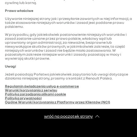
cywilną lub karną.
Prawo właściwe
Używanie niniejszej strony jak i przesyłanie zawartych w niej informacji, a
także stosowanie niniejszych warunków i zasad jest poddane prawu
polskiemu.
W przypadku, gdy jakiekolwiek postanowienie niniejszych warunków i
zasad zostanie uznane przez prawo polskie, właściwy sąd lub
uprawniony organ administracji, za nieważne, bezprawne lub
niewywołujące skutków prawnych, w jakimkolwiek zakresie, ta część
niniejszych warunków i zasad nie będzie miała zastosowania. W
pozostałym zakresie niniejsze warunki i zasady pozostają w mocy i
wywierają skutki prawne.
Uwagi
Jeżeli posiadają Państwo jakiekolwiek zapytania lub uwagi dotyczące
działania niniejszej strony, prosimy o kontakt z Renault Polska.
Regulamin świadczenia usług e-commerce
Warunki korzystania z serwisu
Polityka zarządzania plikami cookie
Polityka prywatności
Ogólne Warunki korzystania z Platformy przez Klientów (NCI)
wróć na początek strony