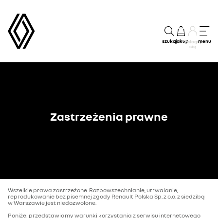
szukaj
zakup
menu
Zaloguj
się
Zastrzeżenia prawne
Wszelkie prawa zastrzeżone. Rozpowszechnianie, utrwalanie,
reprodukowanie bez pisemnej zgody Renault Polska Sp. z o.o. z siedzibą
w Warszawie jest niedozwolone.
Poniżej przedstawiamy warunki korzystania z serwisu internetowego