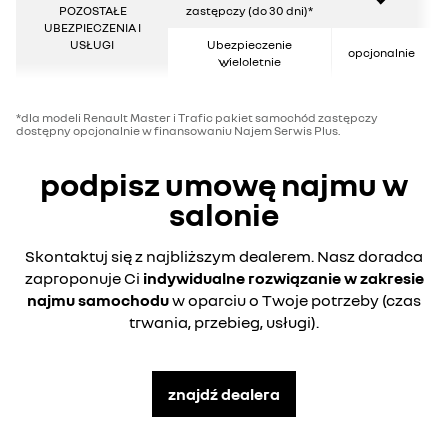
POZOSTAŁE
zastępczy (do 30 dni)*
UBEZPIECZENIA I
USŁUGI
Ubezpieczenie
opcjonalnie
wieloletnie
*dla modeli Renault Master i Trafic pakiet samochód zastępczy
dostępny opcjonalnie w finansowaniu Najem Serwis Plus.
podpisz umowę najmu w
salonie
Skontaktuj się z najbliższym dealerem. Nasz doradca
zaproponuje Ci
indywidualne rozwiązanie w zakresie
najmu samochodu
w oparciu o Twoje potrzeby (czas
trwania, przebieg, usługi).
znajdź dealera