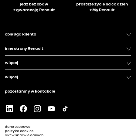
jedź bez obaw
prostsze życie na co dzień
z gwarancją Renault
z My Renault
obsługa klienta
inne strony Renault
więcej
więcej
pozostańmy w kontakcie
dane osobowe
polityka cookies
akt w sprawie danych