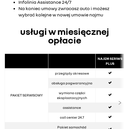
Infolinia Assistance 24/7
Na koniec umowy zwracasz auto i możesz
wybrać kolejne w nowej umowie najmu
usługi w miesięcznej
opłacie
NAJEM SERIWS
PLUS
tak
przeglądy okresowe
tak
obsługa pogwarancyjna
tak
wymiana części
PAKIET SERWISOWY
eksploatacyjnych
tak
assistance
tak
call center 24.7
tak
Pakiet samochód