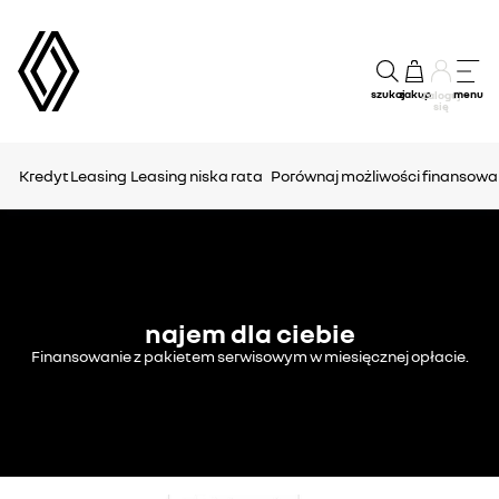
szukaj
zakup
menu
Zaloguj
się
Kredyt
Leasing
Leasing niska rata
Porównaj możliwości finansowa
najem dla ciebie
Finansowanie z pakietem serwisowym w miesięcznej opłacie.