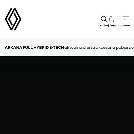
szukaj
zakup
menu
Zaloguj
się
ARKANA FULL HYBRID E-TECH
aktualna oferta
akcesoria
pobierz c