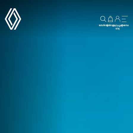
szukaj
zakup
menu
Zaloguj
się