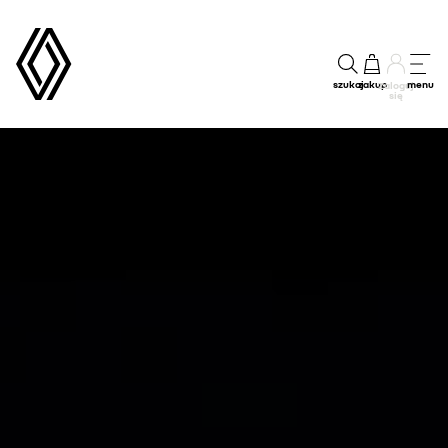
szukaj
zakup
menu
Zaloguj
się