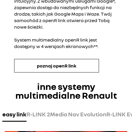
intuicyjny. Z wbudowanymi usługami Google*,
zapewnia dostęp do niezbędnych funkcji na
drodze, takich jak Google Maps i Waze. Twój
samochód z openR link otwiera przed Tobą
nowe ścieżki.
System multimedialny openR link jest
dostępny w 4 wersjach ekranowych**.
poznaj openR link
inne systemy
multimedialne Renault
easy link
R-LINK 2
Media Nav Evolution
R-LINK E