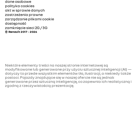
dane osobowe
polityka cookies
akt w sprawie danych
zastrzeżenia prawne
zarządzanie plikami cookie
dostępność
zamknięcie sieci 2G / 3G
© Renault 2017 - 2026
Niektóre elementy treści na naszej stronie internetowej są
modyfikowane lub generowane przy użyciu sztucznej inteligencji (AI) —
dotyczy to przede wszystkim elementów tła, ilustracji, a niekiedy także
postaci. Pojazdy znajdujące się w naszej ofercie nie są jednak
generowane przez sztuczną inteligencję, co zapewnia ich realistyczną i
zgodną z rzeczywistością prezentację.