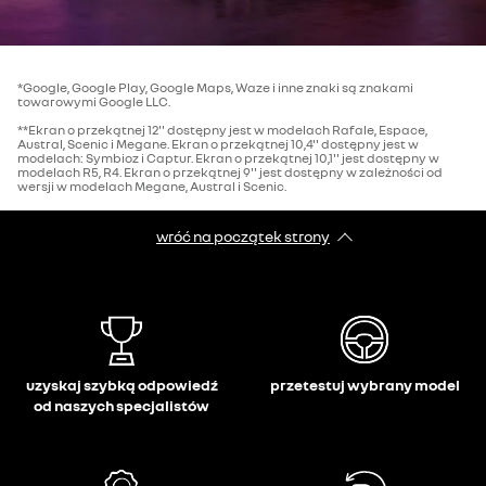
*Google, Google Play, Google Maps, Waze i inne znaki są znakami
towarowymi Google LLC.
**Ekran o przekątnej 12'' dostępny jest w modelach Rafale, Espace,
Austral, Scenic i Megane. Ekran o przekątnej 10,4'' dostępny jest w
modelach: Symbioz i Captur. Ekran o przekątnej 10,1'' jest dostępny w
modelach R5, R4. Ekran o przekątnej 9'' jest dostępny w zależności od
wersji w modelach Megane, Austral i Scenic.
wróć na początek strony
uzyskaj szybką odpowiedź
przetestuj wybrany model
od naszych specjalistów