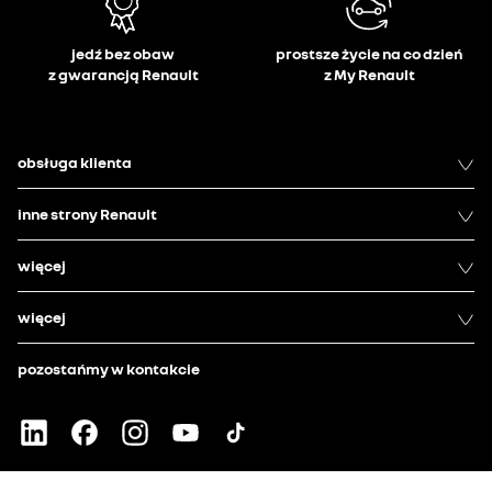
jedź bez obaw
prostsze życie na co dzień
z gwarancją Renault
z My Renault
obsługa klienta
inne strony Renault
więcej
więcej
pozostańmy w kontakcie