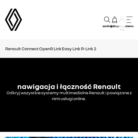
szukaj
zakup
menu
Zaloguj
się
Renault Connect
OpenR Link
Easy Link
R-Link 2
nawigacja i łączność Renault
Odkryj wszystkie systemy multimedialne Renault i powiązane z
nimi usługi online.