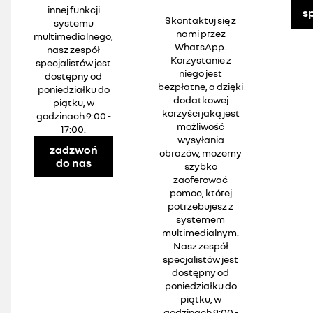
innej funkcji
s
Skontaktuj się z
systemu
nami przez
multimedialnego,
WhatsApp.
nasz zespół
Korzystanie z
specjalistów jest
niego jest
dostępny od
bezpłatne, a dzięki
poniedziałku do
dodatkowej
piątku, w
korzyści jaką jest
godzinach 9:00 -
możliwość
17:00.
wysyłania
zadzwoń
obrazów, możemy
do nas
szybko
zaoferować
pomoc, której
potrzebujesz z
systemem
multimedialnym.
Nasz zespół
specjalistów jest
dostępny od
poniedziałku do
piątku, w
godzinach 9:00 -