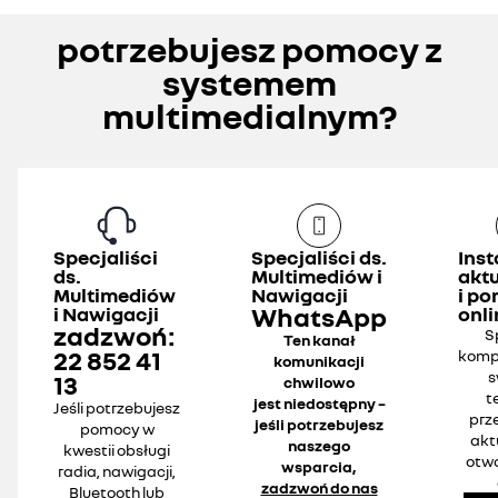
potrzebujesz pomocy z
systemem
multimedialnym?
Specjaliści
Specjaliści ds.
Inst
ds.
Multimediów i
aktu
Multimediów
Nawigacji
i p
WhatsApp
i Nawigacji
onli
zadzwoń:
S
Ten kanał
22 852 41
komp
komunikacji
s
13
chwilowo
t
jest niedostępny –
Jeśli potrzebujesz
prz
jeśli potrzebujesz
pomocy w
aktu
naszego
kwestii obsługi
otw
wsparcia,
radia, nawigacji,
zadzwoń do nas
Bluetooth lub