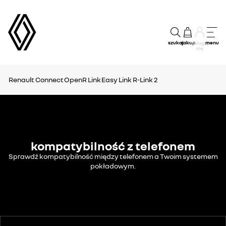
szukaj
zakup
menu
Zaloguj
się
Renault Connect
OpenR Link
Easy Link
R-Link 2
kompatybilność z telefonem
Sprawdź kompatybilność między telefonem a Twoim systemem
pokładowym.