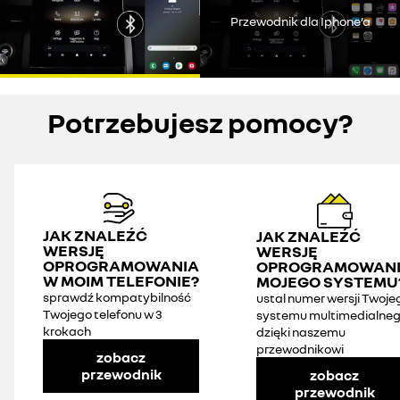
dotyczących mediów społecznościowych w celu uzyskania
Przewodnik dla Iphone’a
dostępu do treści wideo.
odznacz wszystkie
akceptuj wszystkie
Potrzebujesz pomocy?
JAK ZNALEŹĆ
JAK ZNALEŹĆ
WERSJĘ
WERSJĘ
OPROGRAMOWANIA
OPROGRAMOWAN
W MOIM TELEFONIE?
MOJEGO SYSTEMU
sprawdź kompatybilność
ustal numer wersji Twoje
Twojego telefonu w 3
systemu multimedialne
krokach
dzięki naszemu
przewodnikowi
zobacz
przewodnik
zobacz
przewodnik