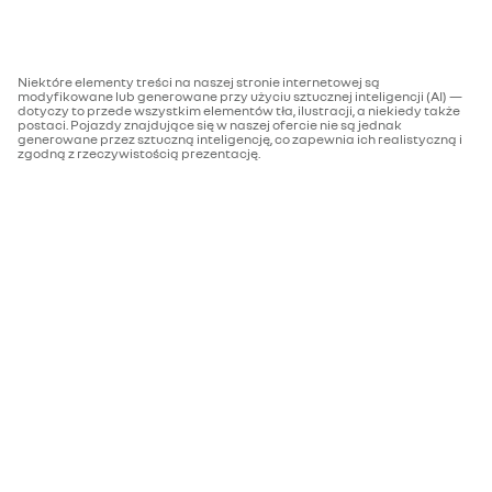
Niektóre elementy treści na naszej stronie internetowej są
modyfikowane lub generowane przy użyciu sztucznej inteligencji (AI) —
dotyczy to przede wszystkim elementów tła, ilustracji, a niekiedy także
postaci. Pojazdy znajdujące się w naszej ofercie nie są jednak
generowane przez sztuczną inteligencję, co zapewnia ich realistyczną i
zgodną z rzeczywistością prezentację.