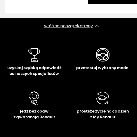
wróć na początek strony
uzyskaj szybką odpowiedź
przetestuj wybrany model
od naszych specjalistów
jedź bez obaw
prostsze życie na co dzień
z gwarancją Renault
z My Renault