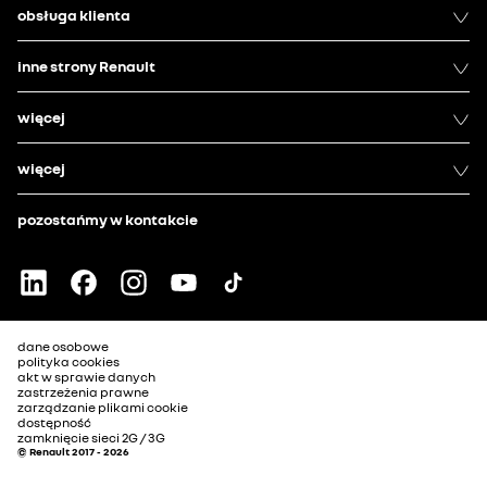
obsługa klienta
inne strony Renault
więcej
więcej
pozostańmy w kontakcie
dane osobowe
polityka cookies
akt w sprawie danych
zastrzeżenia prawne
zarządzanie plikami cookie
dostępność
zamknięcie sieci 2G / 3G
© Renault 2017 - 2026