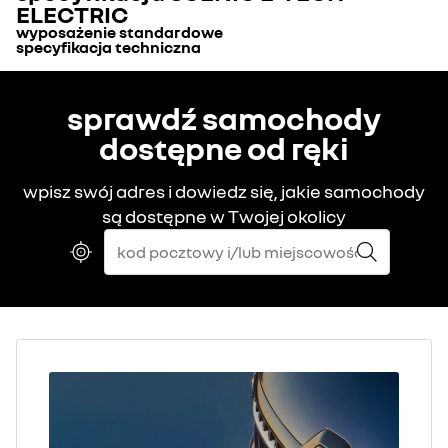
ELECTRIC
wyposażenie standardowe
specyfikacja techniczna
WYGLĄD
Typ nadwozia
sprawdź samochody
Liczba drzwi
5
antena w kształcie płetwy rekina
dostępne od ręki
Rodzaj nadwozia
SUV
wpisz swój adres i dowiedz się, jakie samochody
obudowy lusterek bocznych w kolorze dachu
są dostępne w Twojej okolicy
Układ kierowniczy
felgi aluminiowe 19"
Średnica zawracania (m)
10,92
Koła i opony
wzór felgi aluminiowej 19" streamline
Opony standardowe
205/55 R19
nadwozie jednokolorowe
Wymiary