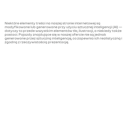
Moc maksymalna kW (KM)
160 (218)
kierownica pokryta skórą ekologiczną (TEP)
Niektóre elementy treści na naszej stronie internetowej są
modyfikowane lub generowane przy użyciu sztucznej inteligencji (AI) —
Protokół homologacji
WLTP
dotyczy to przede wszystkim elementów tła, ilustracji, a niekiedy także
klimatyzacja automatyczna dwustrefowa z
postaci. Pojazdy znajdujące się w naszej ofercie nie są jednak
generowane przez sztuczną inteligencję, co zapewnia ich realistyczną i
nawiewami dla pasażerów z tyłu
zgodną z rzeczywistością prezentację.
Maksymalny moment obrotowy
300
w Nm
tylna kanapa w układzie 40/20/40
Rodzaj paliwa
energia elektryczna
Norma emisji spalin
nie dotyczy
centralny zamek drzwi
Bateria i ładowanie
elektrycznie sterowana klapa bagażnika
ładowanie DC
do 150 kW
tapicerka z materiału z recyklingu szara łączona z
pojemność akumulatora
87 kWh
tkaniną w kolorze czarnym