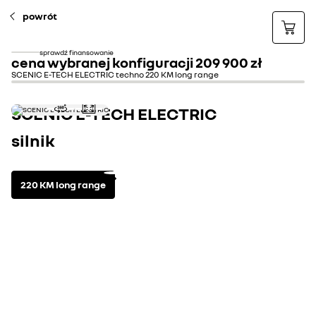
powrót
sprawdź finansowanie
cena wybranej konfiguracji
209 900 zł
SCENIC E-TECH ELECTRIC techno 220 KM long range
SCENIC E-TECH ELECTRIC
silnik
220 KM long range
silnik i skrzynia biegów
Zobacz specyfikacje techni
elektryczny
automatyczna (przekładnia redukcyjna)
Moc maksymalna kW (KM)
160 
Przyspieszenie 0-100 km/h (s)