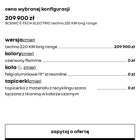
cena wybranej konfiguracji
209 900 zł
SCENIC E-TECH ELECTRIC techno 220 KM long range
wersja
zmień
techno 220 KM long range
209 900 zł
kolory
zmień
czerwony flamme
0 zł
koła
zmień
felgi aluminiowe 19" streamline
0 zł
tapicerki
zmień
tapicerka z materiału z recyklingu szara
0 zł
łączona z tkaniną w kolorze czarnym
zapytaj o ofertę