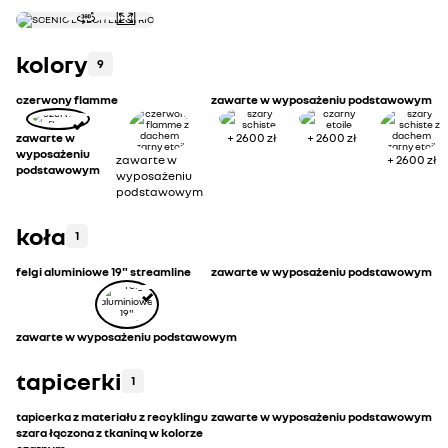
0
wyposażenie podstawowe
zobacz całe wyposaż
kolory
9
czerwony flamme
zawarte w wyposażeniu podstawowym
zawarte w
+
2600 zł
+
2600 zł
wyposażeniu
zawarte w
+
2600 zł
podstawowym
wyposażeniu
podstawowym
koła
1
felgi aluminiowe 19" streamline
zawarte w wyposażeniu podstawowym
zawarte w wyposażeniu podstawowym
tapicerki
1
tapicerka z materiału z recyklingu
zawarte w wyposażeniu podstawowym
szara łączona z tkaniną w kolorze