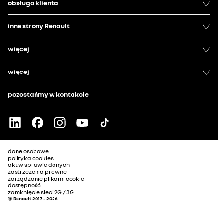
obsługa klienta
inne strony Renault
więcej
więcej
pozostańmy w kontakcie
dane osobowe
polityka cookies
akt w sprawie danych
zastrzeżenia prawne
zarządzanie plikami cookie
dostępność
zamknięcie sieci 2G / 3G
© Renault 2017 - 2026