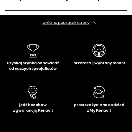
wróć na początek strony
uzyskaj szybką odpowiedź
przetestuj wybrany model
od naszych specjalistów
jedź bez obaw
prostsze życie na co dzień
z gwarancją Renault
z My Renault