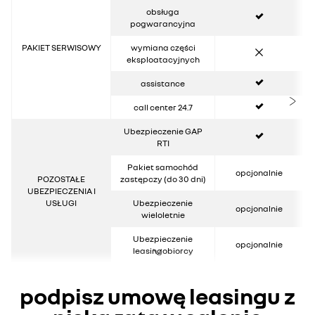
tak
obsługa
pogwarancyjna
nie
PAKIET SERWISOWY
wymiana części
eksploatacyjnych
tak
assistance
tak
call center 24.7
tak
Ubezpieczenie GAP
RTI
Pakiet samochód
opcjonalnie
POZOSTAŁE
zastępczy (do 30 dni)
UBEZPIECZENIA I
USŁUGI
Ubezpieczenie
opcjonalnie
wieloletnie
Ubezpieczenie
opcjonalnie
leasingobiorcy
podpisz umowę leasingu z