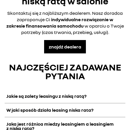
niską ratą w salonie
Skontaktuj się z najbliższym dealerem. Nasz doradca
zaproponuje Ci
indywidualne rozwiązanie w
zakresie finansowania samochodu
w oparciu o Twoje
potrzeby (czas trwania, przebieg, usługi).
znajdź dealera
NAJCZĘŚCIEJ ZADAWANE
PYTANIA
Jakie są zalety leasingu z niską ratą?
W jaki sposób działa leasing niska rata?
Opłata wstępna od 0% i stała miesięczna rata z pakietem
usług, który dopasowujesz do swoich potrzeb
Jaka jest różnica miedzy leasingiem a leasingiem
Dowiedz się więcej u najbliższego dealera >
Z wkładem własnym lub bez niego, dostosuj czas trwania i
z niską ratą?
przebieg do swoich potrzeb i budżetu. Po zakończeniu