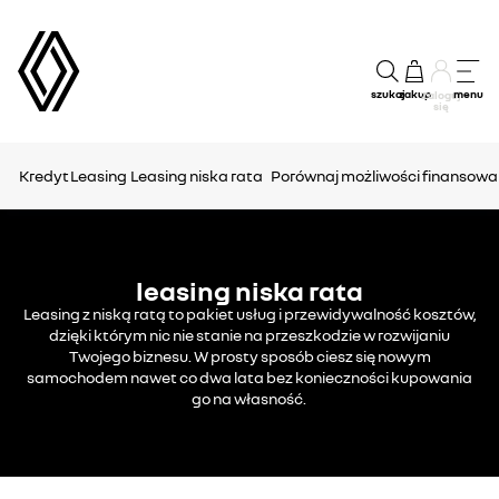
szukaj
zakup
menu
Zaloguj
się
Kredyt
Leasing
Leasing niska rata
Porównaj możliwości finansowa
leasing niska rata
Leasing z niską ratą to pakiet usług i przewidywalność kosztów,
dzięki którym nic nie stanie na przeszkodzie w rozwijaniu
Twojego biznesu. W prosty sposób ciesz się nowym
samochodem nawet co dwa lata bez konieczności kupowania
go na własność.