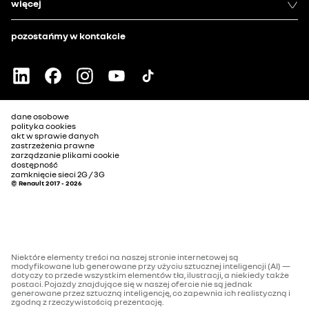
więcej
pozostańmy w kontakcie
dane osobowe
polityka cookies
akt w sprawie danych
zastrzeżenia prawne
zarządzanie plikami cookie
dostępność
zamknięcie sieci 2G / 3G
© Renault 2017 - 2026
Niektóre elementy treści na naszej stronie internetowej są
modyfikowane lub generowane przy użyciu sztucznej inteligencji (AI) —
dotyczy to przede wszystkim elementów tła, ilustracji, a niekiedy także
postaci. Pojazdy znajdujące się w naszej ofercie nie są jednak
generowane przez sztuczną inteligencję, co zapewnia ich realistyczną i
zgodną z rzeczywistością prezentację.