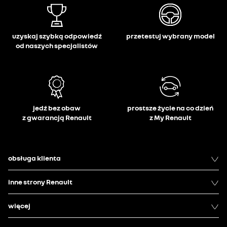
uzyskaj szybką odpowiedź
przetestuj wybrany model
od naszych specjalistów
jedź bez obaw
prostsze życie na co dzień
z gwarancją Renault
z My Renault
obsługa klienta
inne strony Renault
więcej