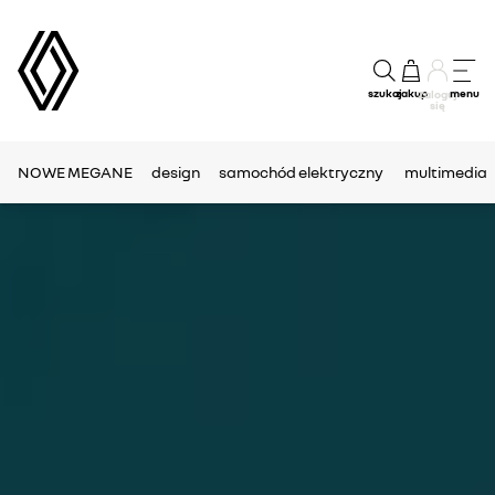
szukaj
zakup
menu
Zaloguj
się
NOWE MEGANE
design
samochód elektryczny
multimedia