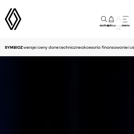
szukaj
zakup
menu
Zaloguj
się
SYMBIOZ
wersje i ceny
dane techniczne
akcesoria
finansowanie i us