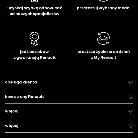
uzyskaj szybką odpowiedź
przetestuj wybrany model
od naszych specjalistów
jedź bez obaw
prostsze życie na co dzień
z gwarancją Renault
z My Renault
obsługa klienta
inne strony Renault
więcej
więcej