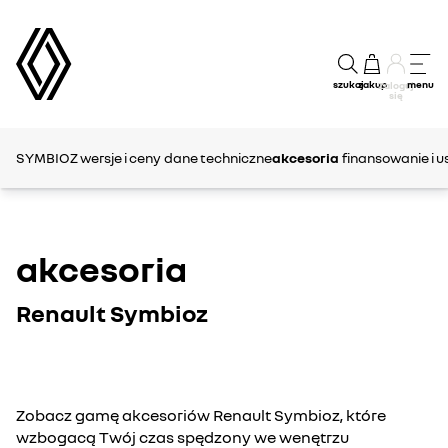
szukaj
zakup
menu
Zaloguj
się
SYMBIOZ
wersje i ceny
dane techniczne
akcesoria
finansowanie i u
akcesoria
Renault Symbioz
Zobacz gamę akcesoriów Renault Symbioz, które
wzbogacą Twój czas spędzony we wenętrzu