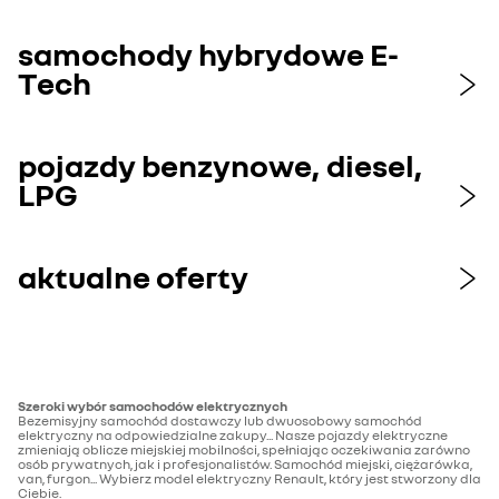
samochody hybrydowe E-
Tech
pojazdy benzynowe, diesel,
LPG
aktualne oferty
Szeroki wybór samochodów elektrycznych
Bezemisyjny samochód dostawczy lub dwuosobowy samochód
elektryczny na odpowiedzialne zakupy... Nasze pojazdy elektryczne
zmieniają oblicze miejskiej mobilności, spełniając oczekiwania zarówno
osób prywatnych, jak i profesjonalistów. Samochód miejski, ciężarówka,
van, furgon... Wybierz model elektryczny Renault, który jest stworzony dla
Ciebie.