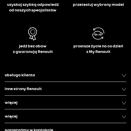
uzyskaj szybką odpowiedź
przetestuj wybrany model
od naszych specjalistów
jedź bez obaw
prostsze życie na co dzień
z gwarancją Renault
z My Renault
obsługa klienta
inne strony Renault
więcej
więcej
pozostańmy w kontakcie