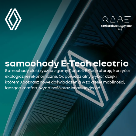
szukaj
zakup
menu
Zaloguj
się
samochody E-Tech electric
Samochody elektryczne z gamy Renault E-Tech oferują korzyści
ekologiczne i ekonomiczne. Odpowiedzialny wybór, dzięki
któremu poznasz nowe doświadczenia w zakresie mobilności,
łączące komfort, wydajność oraz innowacyjność.