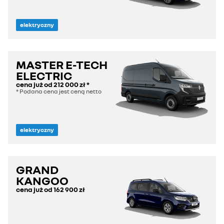
elektryczny
MASTER E-TECH
ELECTRIC
cena już od
212 000 zł
*
* Podana cena jest ceną netto
elektryczny
GRAND
KANGOO
cena już od
162 900 zł