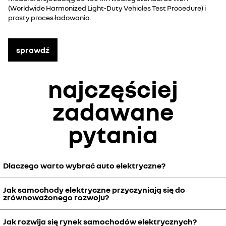
(Worldwide Harmonized Light-Duty Vehicles Test Procedure) i
prosty proces ładowania.
sprawdź
najczęściej
zadawane
pytania
Dlaczego warto wybrać auto elektryczne?
Jak samochody elektryczne przyczyniają się do
Samochody elektryczne są bardziej ekologiczne, nie emitują
zrównoważonego rozwoju?
szkodliwych spalin. Dodatkowo są bardziej ekonomiczne w
eksploatacji, nie generują wibracji oraz zapewniają maksymalny
Jak rozwija się rynek samochodów elektrycznych?
moment obrotowy przy każdym przyspieszeniu.
Samochody elektryczne generują znacznie mniej emisji CO2 niż