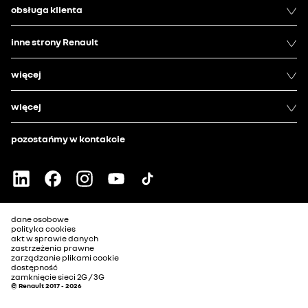
obsługa klienta
inne strony Renault
więcej
więcej
pozostańmy w kontakcie
dane osobowe
polityka cookies
akt w sprawie danych
zastrzeżenia prawne
zarządzanie plikami cookie
dostępność
zamknięcie sieci 2G / 3G
© Renault 2017 - 2026