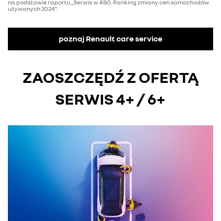
na podstawie raportu „Serwis w ASO. Ranking zmiany cen samochodów
używanych 2024”.
poznaj Renault care service
ZAOSZCZĘDŹ Z OFERTĄ
SERWIS 4+ / 6+