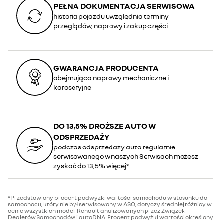
PEŁNA DOKUMENTACJA SERWISOWA
historia pojazdu uwzględnia terminy
przeglądów, naprawy i zakup części
GWARANCJA PRODUCENTA
obejmująca naprawy mechaniczne i
karoseryjne
DO 13,5% DROŻSZE AUTO W
ODSPRZEDAŻY
podczas odsprzedaży auta regularnie
serwisowanego w naszych Serwisach możesz
zyskać do 13,5% więcej*
*Przedstawiony procent podwyżki wartości samochodu w stosunku do
samochodu, który nie był serwisowany w ASO, dotyczy średniej różnicy w
cenie wszystkich modeli Renault analizowanych przez Związek
Dealerów Samochodów i autoDNA. Procent podwyżki wartości określony