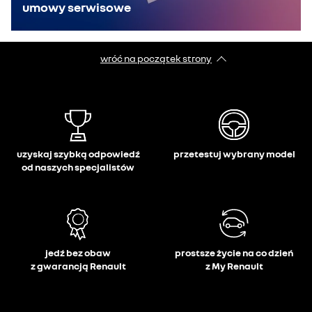
umowy serwisowe
wróć na początek strony
uzyskaj szybką odpowiedź
przetestuj wybrany model
od naszych specjalistów
jedź bez obaw
prostsze życie na co dzień
z gwarancją Renault
z My Renault