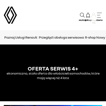
szukaj
zakup
menu
Zaloguj
się
Poznaj Usługi Renault
Przegląd i obsługa serwisowa
R-shop
Nowy 
OFERTA SERWIS 4+
ekonomiczna, stała oferta dla właścicieli samochodów, które
mają więcej niż 4 lata