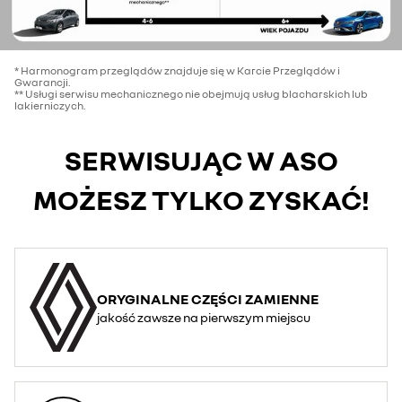
* Harmonogram przeglądów znajduje się w Karcie Przeglądów i
Gwarancji.
** Usługi serwisu mechanicznego nie obejmują usług blacharskich lub
lakierniczych.
SERWISUJĄC W ASO
MOŻESZ TYLKO ZYSKAĆ!
ORYGINALNE CZĘŚCI ZAMIENNE
jakość zawsze na pierwszym miejscu