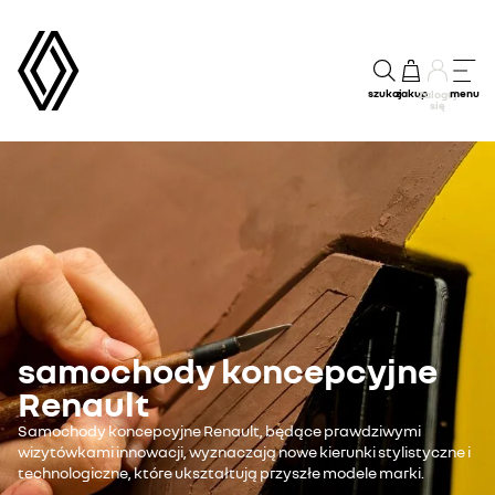
szukaj
zakup
menu
Zaloguj
się
samochody koncepcyjne
Renault
Samochody koncepcyjne Renault, będące prawdziwymi
wizytówkami innowacji, wyznaczają nowe kierunki stylistyczne i
technologiczne, które ukształtują przyszłe modele marki.