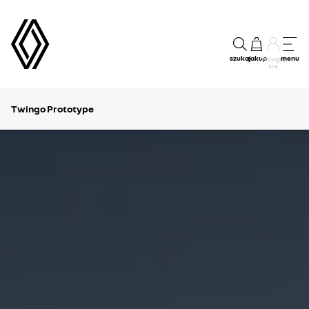
szukaj
zakup
menu
Zaloguj
się
Twingo Prototype