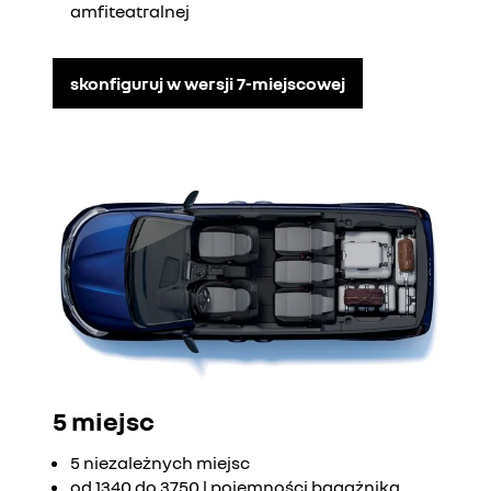
amfiteatralnej
skonfiguruj w wersji 7-miejscowej
5 miejsc
5 niezależnych miejsc
od 1340 do 3750 l pojemności bagażnika