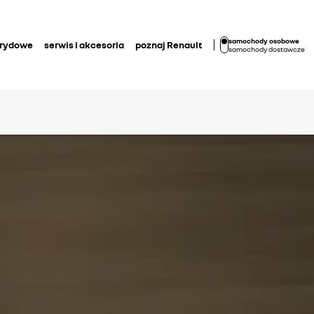
samochody osobowe
brydowe
serwis i akcesoria
poznaj Renault
samochody dostawcze