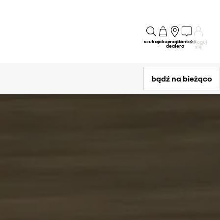
szukaj
zakup
znajdź
kontakt
Zaloguj
dealera
się
bądź na bieżąco