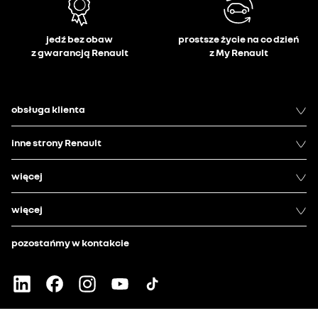
jedź bez obaw
prostsze życie na co dzień
z gwarancją Renault
z My Renault
obsługa klienta
inne strony Renault
więcej
więcej
pozostańmy w kontakcie