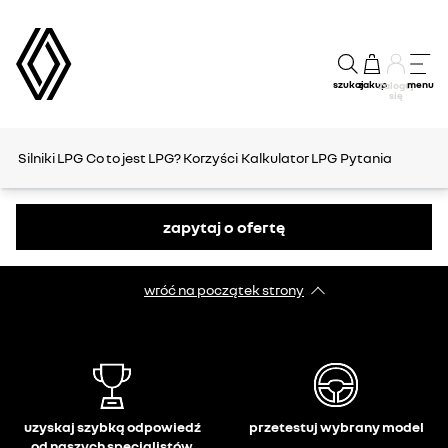
szukaj
zakup
menu
Zaloguj
się
Silniki LPG
Co to jest LPG?
Korzyści
Kalkulator LPG
Pytania
zapytaj o ofertę
wróć na początek strony
uzyskaj szybką odpowiedź
przetestuj wybrany model
od naszych specjalistów