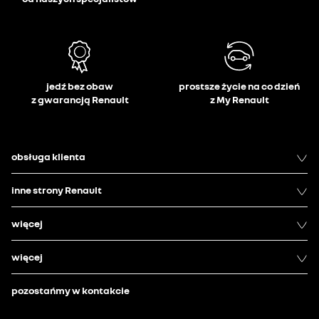
jedź bez obaw
prostsze życie na co dzień
z gwarancją Renault
z My Renault
obsługa klienta
inne strony Renault
więcej
więcej
pozostańmy w kontakcie