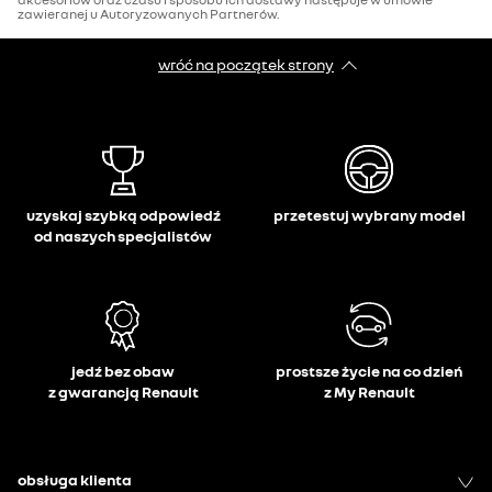
zawieranej u Autoryzowanych Partnerów.
wróć na początek strony
uzyskaj szybką odpowiedź
przetestuj wybrany model
od naszych specjalistów
jedź bez obaw
prostsze życie na co dzień
z gwarancją Renault
z My Renault
obsługa klienta