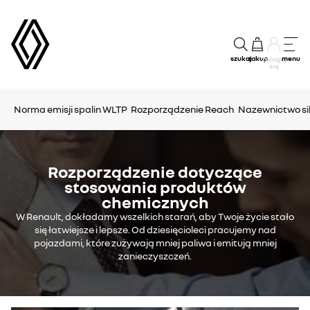
szukaj
zakup
menu
Zaloguj
się
Norma emisji spalin WLTP
Rozporządzenie Reach
Nazewnictwo si
Rozporządzenie dotyczące
stosowania produktów
chemicznych
W Renault, dokładamy wszelkich starań, aby Twoje życie stało
się łatwiejsze i lepsze. Od dziesięcioleci pracujemy nad
pojazdami, które zużywają mniej paliwa i emitują mniej
zanieczyszczeń.