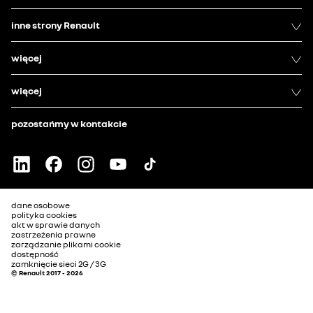
inne strony Renault
więcej
więcej
pozostańmy w kontakcie
dane osobowe
polityka cookies
akt w sprawie danych
zastrzeżenia prawne
zarządzanie plikami cookie
dostępność
zamknięcie sieci 2G / 3G
© Renault 2017 - 2026