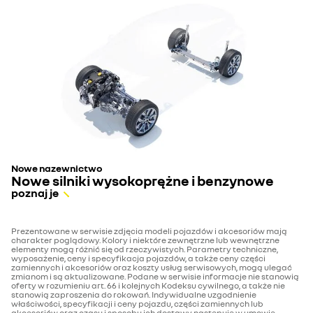
Nowe nazewnictwo
Nowe silniki wysokoprężne i benzynowe
poznaj je
Prezentowane w serwisie zdjęcia modeli pojazdów i akcesoriów mają
charakter poglądowy. Kolory i niektóre zewnętrzne lub wewnętrzne
elementy mogą różnić się od rzeczywistych. Parametry techniczne,
wyposażenie, ceny i specyfikacja pojazdów, a także ceny części
zamiennych i akcesoriów oraz koszty usług serwisowych, mogą ulegać
zmianom i są aktualizowane. Podane w serwisie informacje nie stanowią
oferty w rozumieniu art. 66 i kolejnych Kodeksu cywilnego, a także nie
stanowią zaproszenia do rokowań. Indywidualne uzgodnienie
właściwości, specyfikacji i ceny pojazdu, części zamiennych lub
akcesoriów oraz czasu i sposobu ich dostawy następuje w umowie