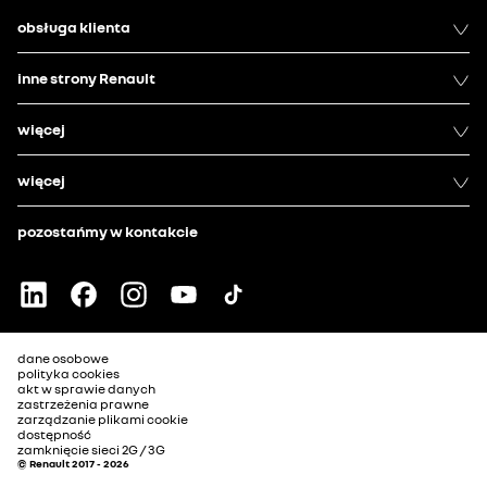
obsługa klienta
inne strony Renault
więcej
więcej
pozostańmy w kontakcie
dane osobowe
polityka cookies
akt w sprawie danych
zastrzeżenia prawne
zarządzanie plikami cookie
dostępność
zamknięcie sieci 2G / 3G
© Renault 2017 - 2026