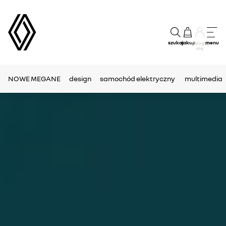
szukaj
zakup
menu
Zaloguj
się
NOWE MEGANE
design
samochód elektryczny
multimedia