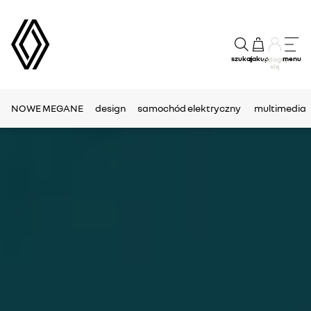
szukaj
zakup
menu
Zaloguj
się
NOWE MEGANE
design
samochód elektryczny
multimedia