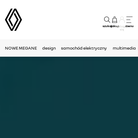
szukaj
zakup
menu
Zaloguj
się
NOWE MEGANE
design
samochód elektryczny
multimedia