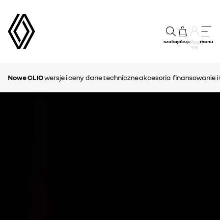
szukaj
zakup
menu
Zaloguj
się
Nowe CLIO
wersje i ceny
dane techniczne
akcesoria
finansowanie i 