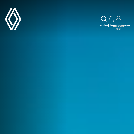
szukaj
zakup
menu
Zaloguj
się