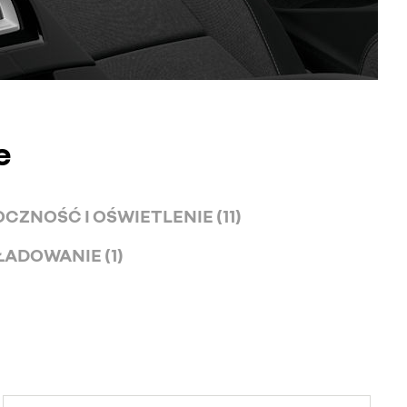
e
CZNOŚĆ I OŚWIETLENIE (11)
 ŁADOWANIE (1)