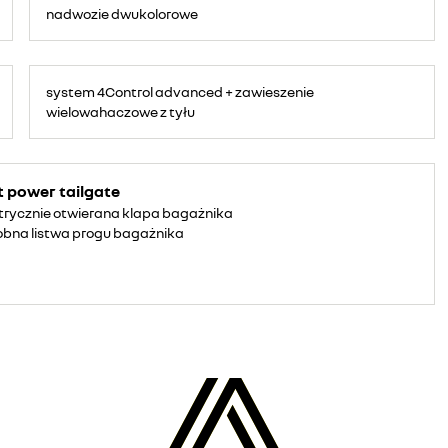
nadwozie dwukolorowe
system 4Control advanced + zawieszenie
wielowahaczowe z tyłu
t power tailgate
trycznie otwierana klapa bagażnika
bna listwa progu bagażnika