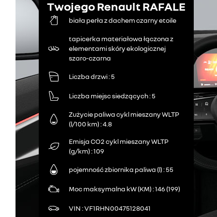
Twojego Renault RAFALE
biała perła z dachem czarny etoile
tapicerka materiałowa łączona z
elementami skóry ekologicznej
szaro-czarna
Liczba drzwi
5
Liczba miejsc siedzących
5
Zużycie paliwa cykl mieszany WLTP
(l/100 km)
4.8
Emisja CO2 cykl mieszany WLTP
(g/km)
109
pojemność zbiornika paliwa (l)
55
Moc maksymalna kW (KM)
146 (199)
VIN
VF1RHN00475128041