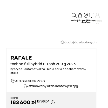
szukaj
zakup
znajdź
kontakt
Zaloguj
dealera
się
dodaj do ulubionych
RAFALE
techno full hybrid E-Tech 200 g.2025
hybryda - automatyczna - biała perła z dachem czarny
etoile
AUTO REVE SP. Z O.O.
szacowany czas dostawy: 3 tyg.
cena
183 600 zł
brutto
*