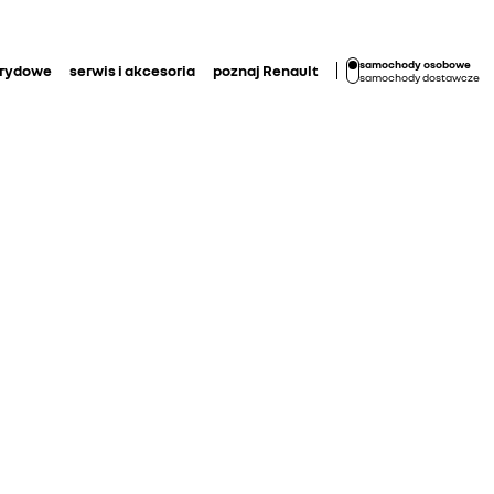
samochody osobowe
brydowe
serwis i akcesoria
poznaj Renault
samochody dostawcze