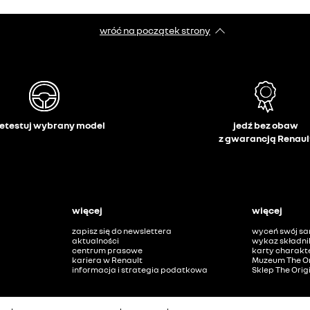
wróć na początek strony
etestuj wybrany model
jedź bez obaw
z gwarancją Renaul
więcej
więcej
zapisz się do newslettera
wyceń swój s
aktualności
wykaz składni
centrum prasowe
karty charakte
kariera w Renault
Muzeum The Or
informacja i strategia podatkowa
Sklep The Orig