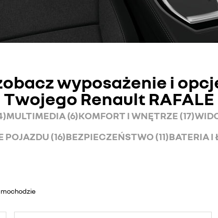
zobacz wyposażenie i opcj
Twojego Renault RAFALE
4)
MULTIMEDIA (6)
KOMFORT I WNĘTRZE (17)
WIDO
POJAZDU (16)
BEZPIECZEŃSTWO (11)
BATERIA I
samochodzie