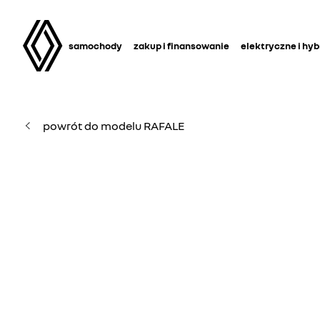
samochody
zakup i finansowanie
elektryczne i hy
powrót do modelu RAFALE