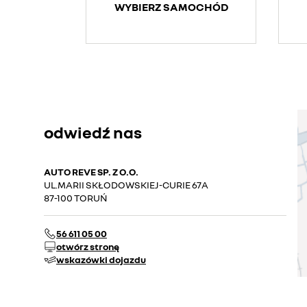
WYBIERZ SAMOCHÓD
odwiedź nas
AUTO REVE SP. Z O.O.
UL.MARII SKŁODOWSKIEJ-CURIE 67A
87-100 TORUŃ
56 611 05 00
otwórz stronę
wskazówki dojazdu