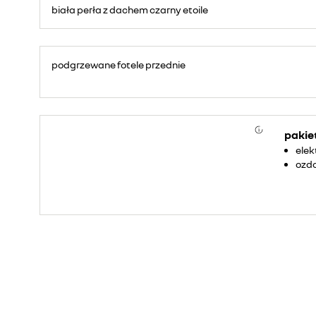
biała perła z dachem czarny etoile
podgrzewane fotele przednie
pakie
elek
ozdo