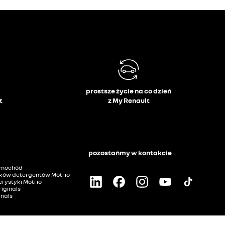
prostsze życie na co dzień
t
z My Renault
pozostańmy w kontakcie
amochód
ków detergentów Motrio
rystyki Motrio
iginals
inals