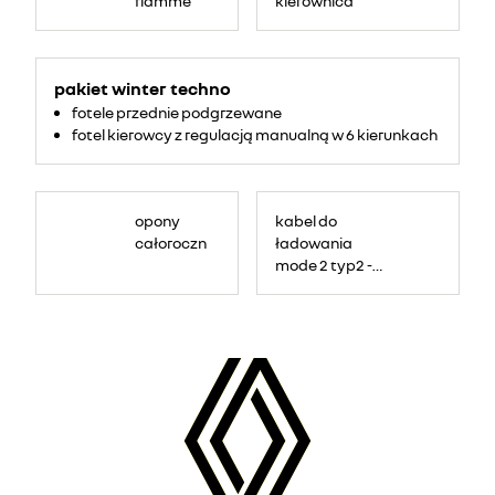
flamme
kierownica
pakiet winter techno
fotele przednie podgrzewane
fotel kierowcy z regulacją manualną w 6 kierunkach
opony
kabel do
całoroczne
ładowania
mode 2 typ2 -
gniazdko
domowe
(Flexicharger)
6,5 m