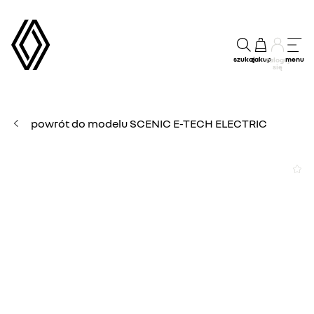
szukaj
zakup
menu
Zaloguj
się
powrót do modelu SCENIC E-TECH ELECTRIC