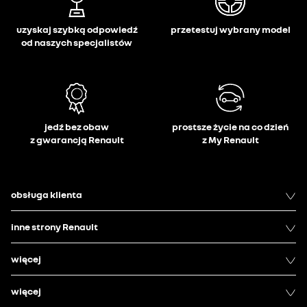
uzyskaj szybką odpowiedź
przetestuj wybrany model
od naszych specjalistów
jedź bez obaw
prostsze życie na co dzień
z gwarancją Renault
z My Renault
obsługa klienta
inne strony Renault
więcej
więcej