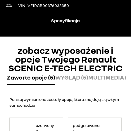
VIN
VF1RCB00376033350
Specyfikacja
zobacz wyposażenie i
opcje Twojego Renault
SCENIC E-TECH ELECTRIC
Zawarte opcje (5)
WYGLĄD (5)
MULTIMEDIA (9
Poniżej wymienione zostały opcje, które znajdują się w tym
samochodzie
czerwony
podgrzewana