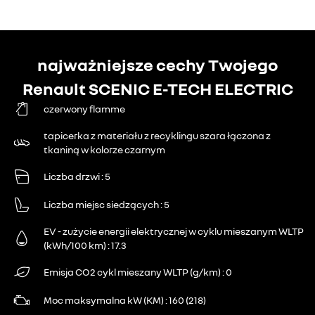
najważniejsze cechy Twojego
Renault SCENIC E-TECH ELECTRIC
czerwony flamme
tapicerka z materiału z recyklingu szara łączona z
tkaniną w kolorze czarnym
Liczba drzwi
5
Liczba miejsc siedzących
5
EV - zużycie energii elektrycznej w cyklu mieszanym WLTP
(kWh/100 km)
17.3
Emisja CO2 cykl mieszany WLTP (g/km)
0
Moc maksymalna kW (KM)
160 (218)