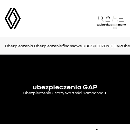
szukaj
zakup
menu
Zaloguj
się
Ubezpieczenia
Ubezpieczenie finansowe
UBEZPIECZENIE GAP
Ube
ubezpieczenia GAP
Ubezpieczenie Utraty Wartości Samochodu.