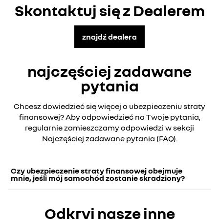
Skontaktuj się z Dealerem
znajdź dealera
najczęściej zadawane
pytania
Chcesz dowiedzieć się więcej o ubezpieczeniu straty
finansowej? Aby odpowiedzieć na Twoje pytania,
regularnie zamieszczamy odpowiedzi w sekcji
Najczęściej zadawane pytania (FAQ).
Czy ubezpieczenie straty finansowej obejmuje
mnie, jeśli mój samochód zostanie skradziony?
Tak, ubezpieczenie starty finansowej GAP obejmuje
Odkryj nasze inne
kradzież samochodu. W zależności od rodzaju GAP
określana jest kwota zwrotu wartości skradzionego