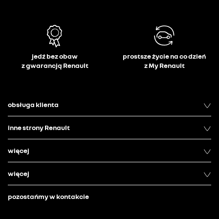
jedź bez obaw
prostsze życie na co dzień
z gwarancją Renault
z My Renault
obsługa klienta
inne strony Renault
więcej
więcej
pozostańmy w kontakcie