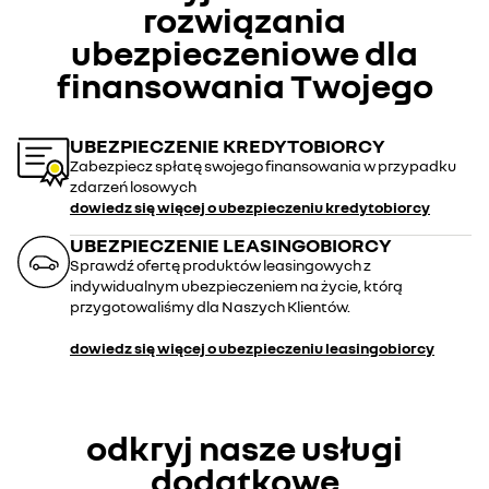
rozwiązania
pojazdu.
ubezpieczeniowe dla
finansowania Twojego
UBEZPIECZENIE KREDYTOBIORCY
Zabezpiecz spłatę swojego finansowania w przypadku
zdarzeń losowych
dowiedz się więcej o ubezpieczeniu
kredytobiorcy
UBEZPIECZENIE LEASINGOBIORCY
Sprawdź ofertę produktów leasingowych z
indywidualnym ubezpieczeniem na życie, którą
przygotowaliśmy dla Naszych Klientów.
dowiedz się więcej o ubezpieczeniu leasingobiorcy
odkryj nasze usługi
dodatkowe