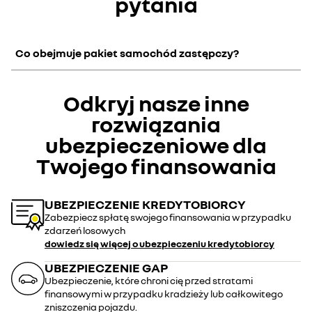
pytania
Co obejmuje pakiet samochód zastępczy?
Pakiet ten obejmuje:
Odkryj nasze inne
Samochód zastępczy do 30 dni w przypadkach wyżej
rozwiązania
wymienionych
Ubezpieczenie Opon
ubezpieczeniowe dla
Concierge Moto
Twojego finansowania
UBEZPIECZENIE KREDYTOBIORCY
Zabezpiecz spłatę swojego finansowania w przypadku
zdarzeń losowych
dowiedz się więcej o ubezpieczeniu
kredytobiorcy
UBEZPIECZENIE GAP
Ubezpieczenie, które chroni cię przed stratami
finansowymi w przypadku kradzieży lub całkowitego
zniszczenia pojazdu.