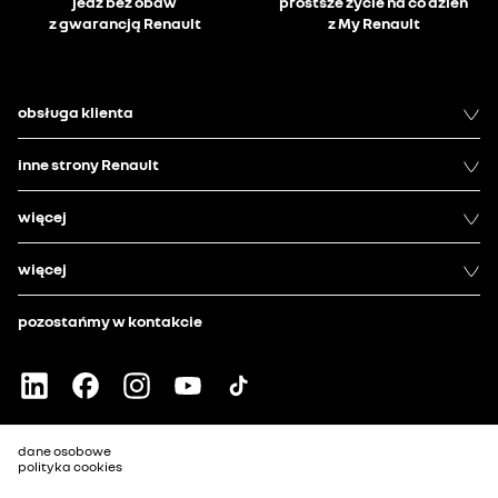
jedź bez obaw
prostsze życie na co dzień
z gwarancją Renault
z My Renault
obsługa klienta
inne strony Renault
więcej
więcej
pozostańmy w kontakcie
dane osobowe
polityka cookies
akt w sprawie danych
zastrzeżenia prawne