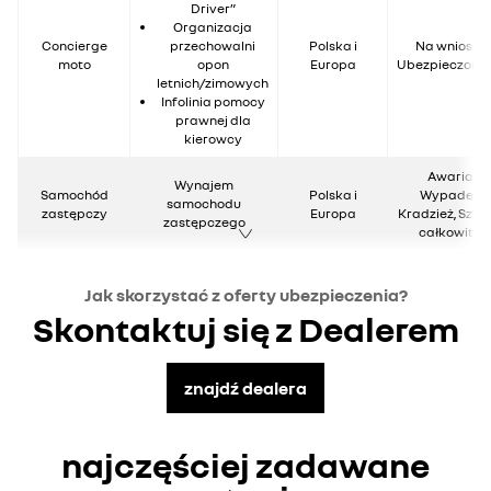
Driver”
Organizacja
Concierge
przechowalni
Polska i
Na wniosek
moto
opon
Europa
Ubezpieczone
letnich/zimowych
Infolinia pomocy
prawnej dla
kierowcy
Awaria,
Wynajem
Samochód
Polska i
Wypadek,
samochodu
zastępczy
Europa
Kradzież, Szk
zastępczego
całkowita
Jak skorzystać z oferty ubezpieczenia?
Skontaktuj się z Dealerem
znajdź dealera
najczęściej zadawane