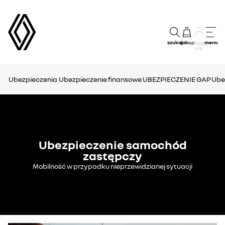
szukaj
zakup
menu
Zaloguj
się
Ubezpieczenia
Ubezpieczenie finansowe
UBEZPIECZENIE GAP
Ube
Ubezpieczenie samochód
zastępczy
Mobilność w przypadku nieprzewidzianej sytuacji