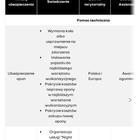
Świadczenie
ubezpieczenia
terytorialny
Assistance
Pomoc techniczna
Wymiana koła
albo
usprawnienie na
miejscu
zdarzenia
Holowanie
pojazdu do
najbliższego
Ubezpieczenie
warsztatu
Polska i
Awaria
opon
wulkanizycjnego
Europa
ogumienia
Pokrycie kosztów
naprawy opony
w najbliższym
warsztacie
wulkanizacyjnym
Pokrycie kosztów
zakupu nowej
opony
Organizacja
usługi “Night