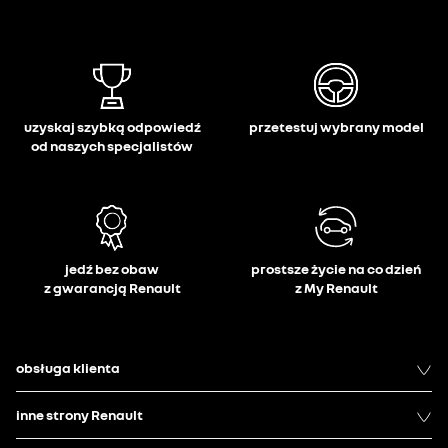
uzyskaj szybką odpowiedź
przetestuj wybrany model
od naszych specjalistów
jedź bez obaw
prostsze życie na co dzień
z gwarancją Renault
z My Renault
obsługa klienta
inne strony Renault