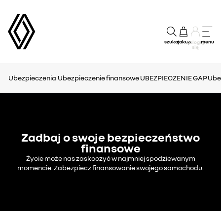
szukaj
zakup
menu
Zaloguj
się
Ubezpieczenia
Ubezpieczenie finansowe
UBEZPIECZENIE GAP
Ube
Zadbaj o swoje bezpieczeństwo
finansowe
Życie może nas zaskoczyć w najmniej spodziewanym
momencie. Zabezpiecz finansowanie swojego samochodu.