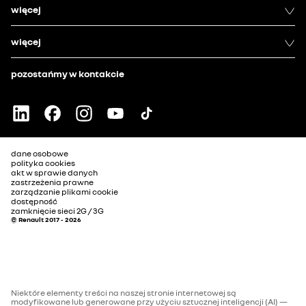
więcej
więcej
pozostańmy w kontakcie
dane osobowe
polityka cookies
akt w sprawie danych
zastrzeżenia prawne
zarządzanie plikami cookie
dostępność
zamknięcie sieci 2G / 3G
© Renault 2017 - 2026
Niektóre elementy treści na naszej stronie internetowej są
modyfikowane lub generowane przy użyciu sztucznej inteligencji (AI) —