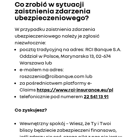
Co zrobić w sytuacji
zaistnienia zdarzenia
ubezpieczeniowego?
W przypadku zaistnienia zdarzenia
ubezpieczeniowego należy je zgłosić
niezwłocznie:
pocztą tradycyjną na adres: RCI Banque S.A.
Oddział w Polsce, Marynarska 13, 02-674
Warszawa lub
e-mailem na adres:
roszczenia@rcibanque.com lub
za pośrednictwem platformy e-
Claims
https://www.rci-insurance.eu/pl
telefonicznie pod numerem
22 541 13 91
Co zyskujesz?
Wewnętrzny spokój – Wiesz, że Ty i Twoi
bliscy będziecie zabezpieczeni finansowo,
jeśli zdarzy się coś, czego nikt z nas nie jest w