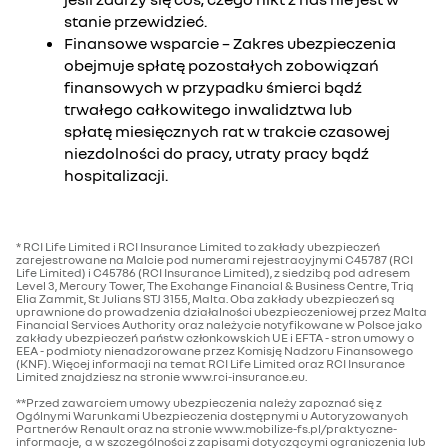
stanie przewidzieć.
Finansowe wsparcie – Zakres ubezpieczenia
obejmuje spłatę pozostałych zobowiązań
finansowych w przypadku śmierci bądź
trwałego całkowitego inwalidztwa lub
spłatę miesięcznych rat w trakcie czasowej
niezdolności do pracy, utraty pracy bądź
hospitalizacji.
* RCI Life Limited i RCI Insurance Limited to zakłady ubezpieczeń
zarejestrowane na Malcie pod numerami rejestracyjnymi C45787 (RCI
Life Limited) i C45786 (RCI Insurance Limited), z siedzibą pod adresem
Level 3, Mercury Tower, The Exchange Financial & Business Centre, Triq
Elia Zammit, St Julians STJ 3155, Malta. Oba zakłady ubezpieczeń są
uprawnione do prowadzenia działalności ubezpieczeniowej przez Malta
Financial Services Authority oraz należycie notyfikowane w Polsce jako
zakłady ubezpieczeń państw członkowskich UE i EFTA - stron umowy o
EEA - podmioty nienadzorowane przez Komisję Nadzoru Finansowego
(KNF). Więcej informacji na temat RCI Life Limited oraz RCI Insurance
Limited znajdziesz na stronie www.rci-insurance.eu.
**Przed zawarciem umowy ubezpieczenia należy zapoznać się z
Ogólnymi Warunkami Ubezpieczenia dostępnymi u Autoryzowanych
Partnerów Renault oraz na stronie www.mobilize-fs.pl/praktyczne-
informacje, a w szczególności z zapisami dotyczącymi ograniczenia lub