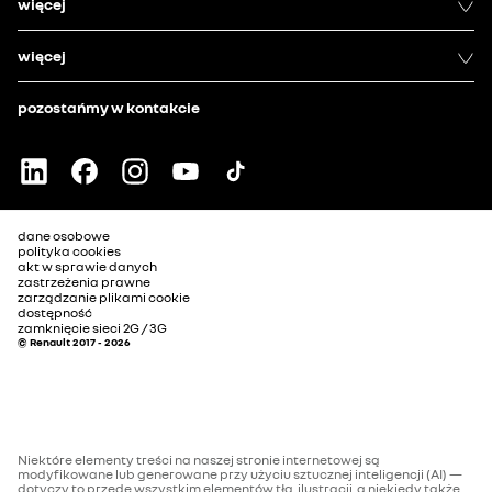
więcej
więcej
pozostańmy w kontakcie
dane osobowe
polityka cookies
akt w sprawie danych
zastrzeżenia prawne
zarządzanie plikami cookie
dostępność
zamknięcie sieci 2G / 3G
© Renault 2017 - 2026
Niektóre elementy treści na naszej stronie internetowej są
modyfikowane lub generowane przy użyciu sztucznej inteligencji (AI) —
dotyczy to przede wszystkim elementów tła, ilustracji, a niekiedy także