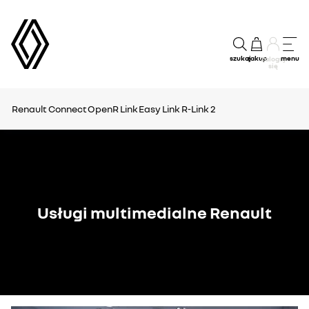
szukaj
zakup
menu
Zaloguj
się
Renault Connect
OpenR Link
Easy Link
R-Link 2
Usługi multimedialne Renault