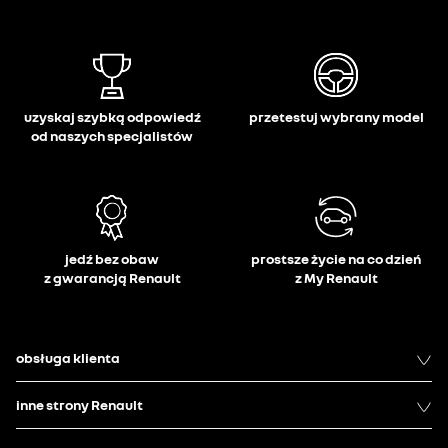
uzyskaj szybką odpowiedź
przetestuj wybrany model
od naszych specjalistów
jedź bez obaw
prostsze życie na co dzień
z gwarancją Renault
z My Renault
obsługa klienta
inne strony Renault