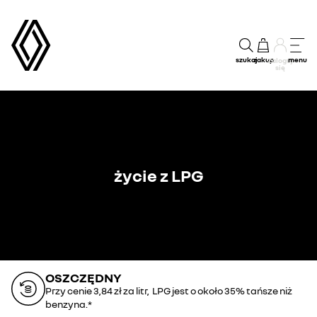
szukaj
zakup
menu
Zaloguj
się
życie z LPG
OSZCZĘDNY
Przy cenie 3,84 zł za litr, LPG jest o około 35% tańsze niż
benzyna.*