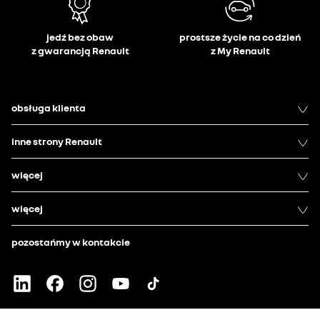
jedź bez obaw
prostsze życie na co dzień
z gwarancją Renault
z My Renault
obsługa klienta
inne strony Renault
więcej
więcej
pozostańmy w kontakcie