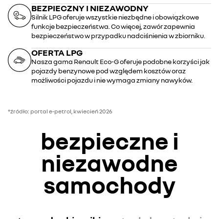
BEZPIECZNY I NIEZAWODNY
Silnik LPG oferuje wszystkie niezbędne i obowiązkowe
funkcje bezpieczeństwa. Co więcej, zawór zapewnia
bezpieczeństwo w przypadku nadciśnienia w zbiorniku.
OFERTA LPG
Nasza gama Renault Eco-G oferuje podobne korzyści jak
pojazdy benzynowe pod względem kosztów oraz
możliwości pojazdu i nie wymaga zmiany nawyków.
*źródło: portal e-petrol, kwiecień 2026
bezpieczne i
niezawodne
samochody