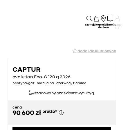
szukaj
zakup
znajdź
kontakt
Zaloguj
dealera
się
dodaj do ulubionych
CAPTUR
evolution Eco-G 120 g.2026
benzyna/gaz - manualna - czerwony flamme
szacowany czas dostawy: 3 tyg.
cena
90 600 zł
brutto
*