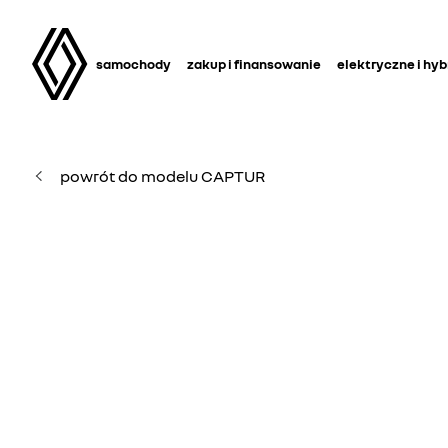
samochody
zakup i finansowanie
elektryczne i hy
powrót do modelu CAPTUR