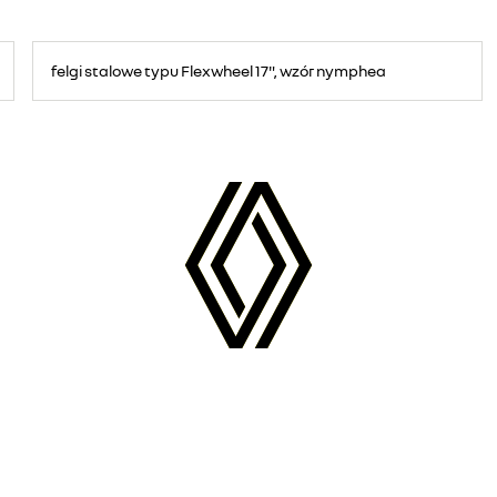
felgi stalowe typu Flexwheel 17", wzór nymphea