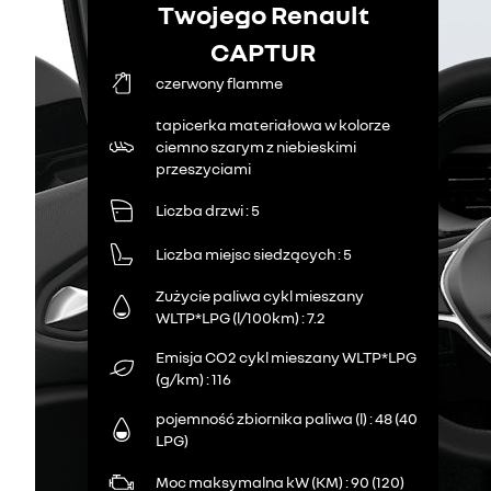
Twojego Renault
CAPTUR
czerwony flamme
tapicerka materiałowa w kolorze
ciemno szarym z niebieskimi
przeszyciami
Liczba drzwi
5
Liczba miejsc siedzących
5
Zużycie paliwa cykl mieszany
WLTP*LPG (l/100km)
7.2
Emisja CO2 cykl mieszany WLTP*LPG
(g/km)
116
pojemność zbiornika paliwa (l)
48 (40
LPG)
Moc maksymalna kW (KM)
90 (120)