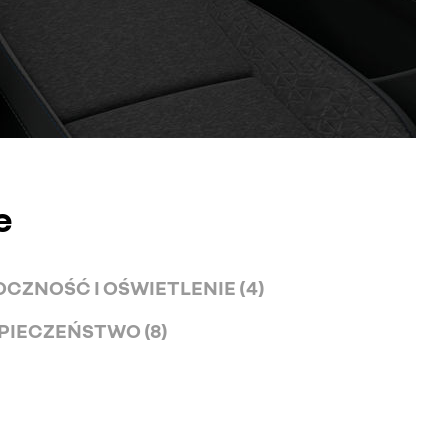
e
CZNOŚĆ I OŚWIETLENIE (4)
PIECZEŃSTWO (8)