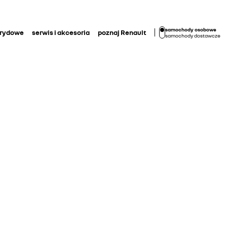
samochody osobowe
brydowe
serwis i akcesoria
poznaj Renault
samochody dostawcze