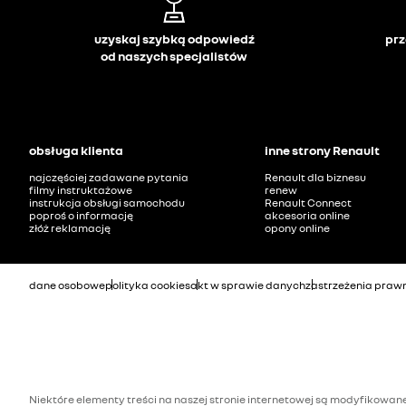
uzyskaj szybką odpowiedź
prz
od naszych specjalistów
obsługa klienta
inne strony Renault
najczęściej zadawane pytania
Renault dla biznesu
filmy instruktażowe
renew
instrukcja obsługi samochodu
Renault Connect
poproś o informację
akcesoria online
złóż reklamację
opony online
dane osobowe
polityka cookies
akt w sprawie danych
zastrzeżenia praw
Niektóre elementy treści na naszej stronie internetowej są modyfikowane 