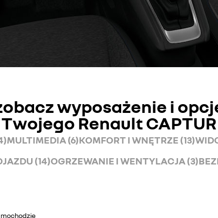
zobacz wyposażenie i opcj
Twojego Renault CAPTUR
4)
MULTIMEDIA (6)
KOMFORT I WNĘTRZE (13)
WIDO
JAZDU (14)
OGRZEWANIE I WENTYLACJA (3)
BEZ
samochodzie