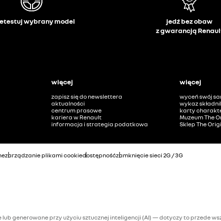
etestuj wybrany model
jedź bez obaw
z gwarancją Renaul
więcej
więcej
zapisz się do newslettera
wyceń swój s
aktualności
wykaz składni
centrum prasowe
karty charakte
kariera w Renault
Muzeum The Or
informacja i strategia podatkowa
Sklep The Orig
ne
zarządzanie plikami cookie
dostępność
zamknięcie sieci 2G / 3G
lub generowane przy użyciu sztucznej inteligencji (AI) — dotyczy to przede wszy