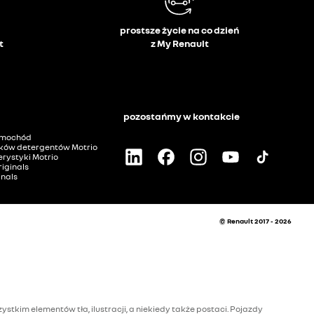
prostsze życie na co dzień
t
z My Renault
pozostańmy w kontakcie
amochód
ków detergentów Motrio
rystyki Motrio
iginals
inals
© Renault 2017 - 2026
stkim elementów tła, ilustracji, a niekiedy także postaci. Pojazdy