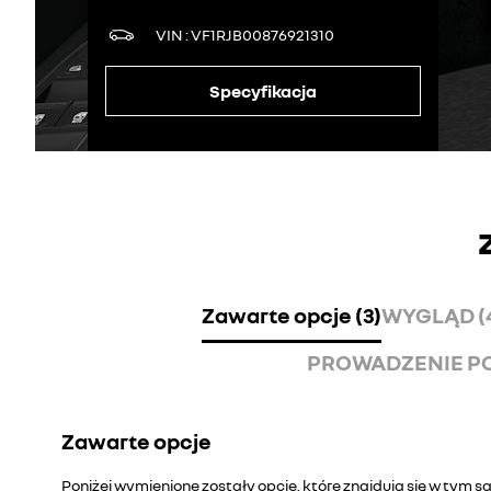
VIN
VF1RJB00876921310
Specyfikacja
Zawarte opcje (3)
WYGLĄD (
PROWADZENIE PO
Zawarte opcje
Poniżej wymienione zostały opcje, które znajdują się w tym 