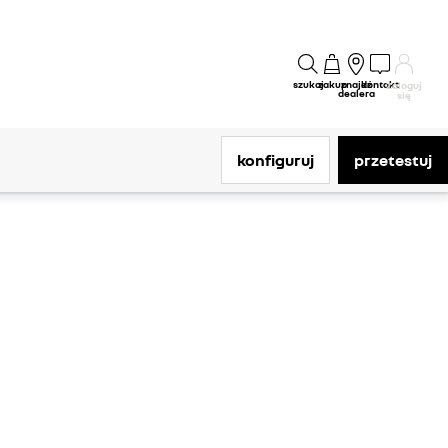
szukaj
zakup
znajdź
kontakt
Zaloguj
dealera
się
konfiguruj
przetestuj