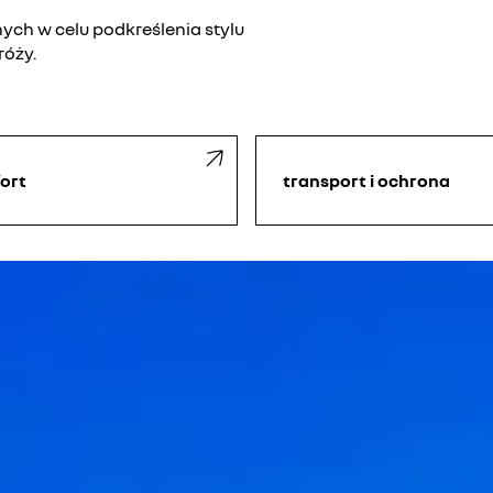
ch w celu podkreślenia stylu
róży.
ort
transport i ochrona