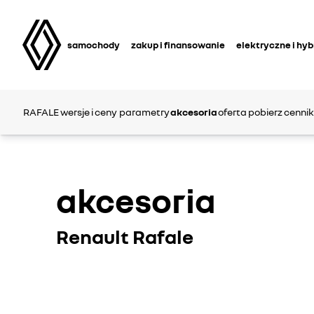
samochody
zakup i finansowanie
elektryczne i hy
RAFALE
wersje i ceny
parametry
akcesoria
oferta
pobierz cennik
akcesoria
Renault Rafale