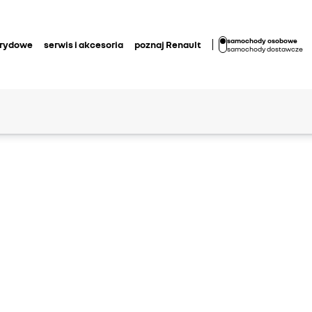
samochody osobowe
brydowe
serwis i akcesoria
poznaj Renault
samochody dostawcze