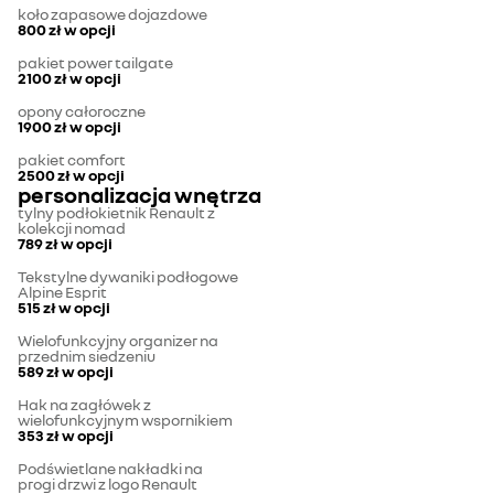
koło zapasowe dojazdowe
800 zł
w opcji
pakiet power tailgate
2100 zł
w opcji
opony całoroczne
1900 zł
w opcji
pakiet comfort
2500 zł
w opcji
personalizacja wnętrza
tylny podłokietnik Renault z
kolekcji nomad
789 zł
w opcji
Tekstylne dywaniki podłogowe
Alpine Esprit
515 zł
w opcji
Wielofunkcyjny organizer na
przednim siedzeniu
589 zł
w opcji
Hak na zagłówek z
wielofunkcyjnym wspornikiem
353 zł
w opcji
Podświetlane nakładki na
progi drzwi z logo Renault