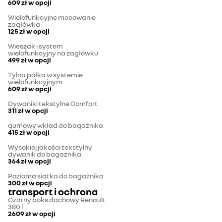
609 zł
w opcji
Wielofunkcyjne mocowanie
zagłówka
125 zł
w opcji
Wieszak i system
wielofunkcyjny na zagłówku
499 zł
w opcji
Tylna półka w systemie
wielofunkcyjnym
609 zł
w opcji
Dywaniki tekstylne Comfort
311 zł
w opcji
gumowy wkład do bagażnika
415 zł
w opcji
Wysokiej jakości tekstylny
dywanik do bagażnika
364 zł
w opcji
Pozioma siatka do bagażnika
300 zł
w opcji
transport i ochrona
Czarny boks dachowy Renault
380 l
2609 zł
w opcji