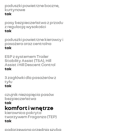
poduszki powietrzne boczne,
kurtynowe
tak
pasy bezpieczeństwa z przodu
z regulacją wysokości
tak
poduszki powietrzne kierowcy i
pasażera oraz centralna
tak
ESP z systemem Trailer
Stability Assist (TSA), Hill
Assist i Hill Descent Control
tak
3 zagłówki dla pasażerów z
tyłu
tak
czujnik niezapięcia pasów
bezpieczeństwa
tak
komfort i wnętrze
kierownica pokryta
tworzywem Fraganza (TEP)
tak
podgrzewana przednia szyba