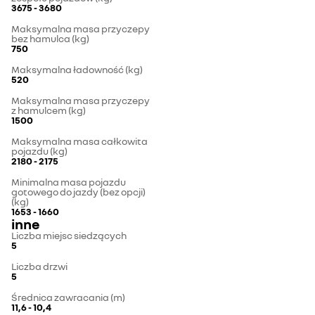
3675 - 3680
Maksymalna masa przyczepy
bez hamulca (kg)
750
Maksymalna ładowność (kg)
520
Maksymalna masa przyczepy
z hamulcem (kg)
1500
Maksymalna masa całkowita
pojazdu (kg)
2180 - 2175
Minimalna masa pojazdu
gotowego do jazdy (bez opcji)
(kg)
1653 - 1660
inne
Liczba miejsc siedzących
5
Liczba drzwi
5
Średnica zawracania (m)
11,6 - 10,4