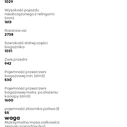
1029
Wysokość pojazdu
nieobciążonego z relingami
(mm)
1613
Rozstaw osi
2738
Szerokość dolnej części
bagażnika
1031
Zwis przedni
942
Pojemność przestrzeni
bagażowej min. (dm3)
530
Pojemność przestrzeni
bagażowej maks. po złożeniu
kanapy (dm3)
1600
pojemność zbiornika paliwa (l)
55
waga
Maksymalna masa całkowita
zespołu pojazdów (kg)