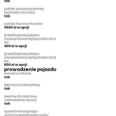
tak
pakiet zaawansowanej
łączności na 3 lata
tak
pakiet Harman Kardon
4500 zł
w opcji
przedłużenie pakietu
zaawansowanej łączności do 5
lat
400 zł
w opcji
przedłużenie pakietu
zaawansowanej łączności do 8
lat
800 zł
w opcji
prowadzenie pojazdu
kamera cofania
tak
łopatki za kierownicą
tak
zestaw do naprawy
uszkodzenia opony
tak
system awaryjnego
utrzymywania pasa ruchu