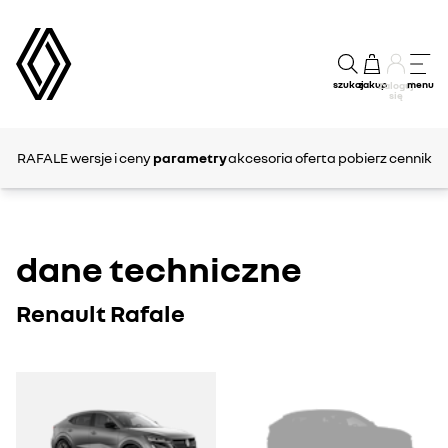
szukaj
zakup
menu
Zaloguj
się
RAFALE
wersje i ceny
parametry
akcesoria
oferta
pobierz cennik
dane techniczne
Renault Rafale
RAFALE
RAFALE
1
2