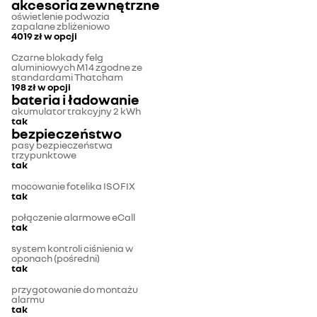
akcesoria zewnętrzne
oświetlenie podwozia
zapalane zbliżeniowo
4019 zł
w opcji
Czarne blokady felg
aluminiowych M14 zgodne ze
standardami Thatcham
198 zł
w opcji
bateria i ładowanie
akumulator trakcyjny 2 kWh
tak
bezpieczeństwo
pasy bezpieczeństwa
trzypunktowe
tak
mocowanie fotelika ISOFIX
tak
połączenie alarmowe eCall
tak
system kontroli ciśnienia w
oponach (pośredni)
tak
przygotowanie do montażu
alarmu
tak