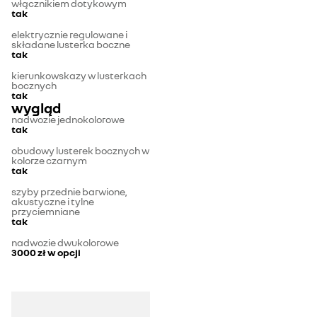
włącznikiem dotykowym
tak
elektrycznie regulowane i
składane lusterka boczne
tak
kierunkowskazy w lusterkach
bocznych
tak
wygląd
nadwozie jednokolorowe
tak
obudowy lusterek bocznych w
kolorze czarnym
tak
szyby przednie barwione,
akustyczne i tylne
przyciemniane
tak
nadwozie dwukolorowe
3000 zł
w opcji