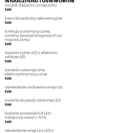
widoczność i oświetlenie
czujnik deszczu i zmierzchu
tak
kierunkowskazy sekwencyjne
tak
funkcja automatycznej
zmiany świateł drogowych na
mijania (AHL)
tak
światła tylne LED z efektem
włókien 3D
tak
lusterko wewnętrzne
elektrochromatyczne
tak
oświetlenie ambiente wnętrza
tak
światła do jazdy dziennej LED
tak
światła przednie full LED
Adaptive vision + AFS
tak
oświetlenie wnętrza LED z