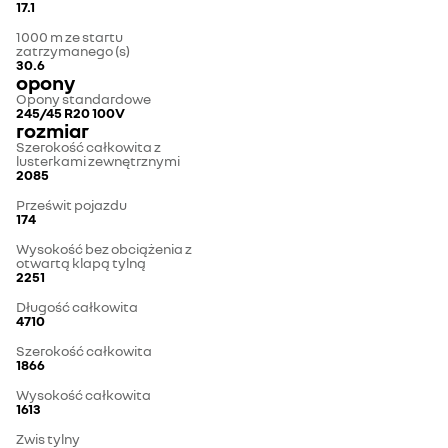
17.1
1000 m ze startu
zatrzymanego (s)
30.6
opony
Opony standardowe
245/45 R20 100V
rozmiar
Szerokość całkowita z
lusterkami zewnętrznymi
2085
Prześwit pojazdu
174
Wysokość bez obciążenia z
otwartą klapą tylną
2251
Długość całkowita
4710
Szerokość całkowita
1866
Wysokość całkowita
1613
Zwis tylny