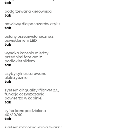
tak
podgrzewana kierownica
tak
nawiewy dla pasażerów z tyłu
tak
osłony przeciwsłoneczne z
oświetleniem LED
tak
wysoka konsola między
przednimi fotelami z
podłokietnikiem
tak
szyby tylne sterowane
elektrycznie
tak
system air quality (filtr PM 2.5,
funkcja oczyszczania
powietrza w kabinie)
tak
tylna kanapa dzielona
40/20/40
tak
system rozpoznawania twarzy