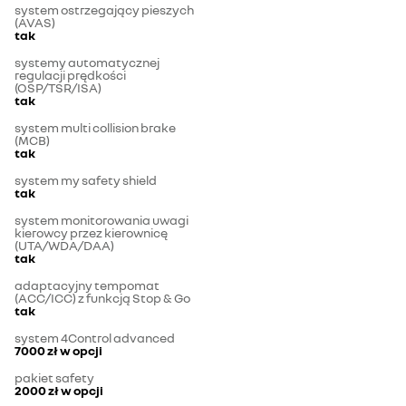
system ostrzegający pieszych
(AVAS)
tak
systemy automatycznej
regulacji prędkości
(OSP/TSR/ISA)
tak
system multi collision brake
(MCB)
tak
system my safety shield
tak
system monitorowania uwagi
kierowcy przez kierownicę
(UTA/WDA/DAA)
tak
adaptacyjny tempomat
(ACC/ICC) z funkcją Stop & Go
tak
system 4Control advanced
7000 zł
w opcji
pakiet safety
2000 zł
w opcji