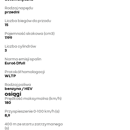
Rodzaj napędu
przedni
Liczba biegów do przodu
15
Pojemność skokowa (cm3)
1199
Liczba cylindrów
3
Norma emisji spalin
Euro6 Dfull
Protokół homologacji
WLTP
Rodzaj paliwa
benzyna / HEV
osiągi
Prędkość maksymalna (km/h)
180
Przyspieszenie 0-100 km/h (s)
8,9
400 m ze startu zatrzymanego
(s)