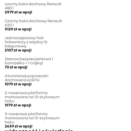
czarny boks dachowy Renault
480 l
2979 zł
w opcji
Czarny boks dachowy Renault
630 l
3129 zł
w opcji
Jednoczęściowy hak
holowniczy z wiązką 13-
biegunową.
2107 zł
w opcji
Zestaw bezpieczeństwa 1
kamizelka + 1 trójkąt
73 zł
w opcji
Aluminiowe poprzeczki
dachowe QuickFix
1079 zł
w opcji
2-rowerowa platforma
montowana na 13-stykowym
haku
1979 zł
w opcji
3-rowerowa platforma
montowana na 13-stykowym
haku
2639 zł
w opcji