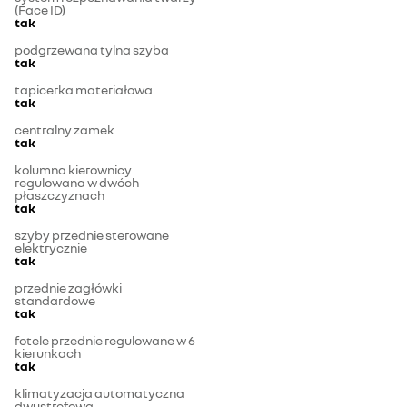
(Face ID)
tak
podgrzewana tylna szyba
tak
tapicerka materiałowa
tak
centralny zamek
tak
kolumna kierownicy
regulowana w dwóch
płaszczyznach
tak
szyby przednie sterowane
elektrycznie
tak
przednie zagłówki
standardowe
tak
fotele przednie regulowane w 6
kierunkach
tak
klimatyzacja automatyczna
dwustrefowa