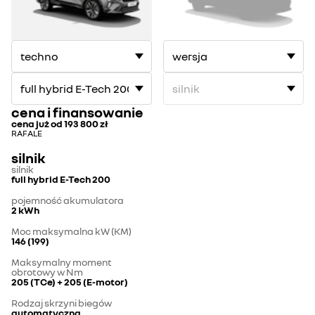
cena i finansowanie
cena już od
193 800 zł
RAFALE
silnik
silnik
full hybrid E-Tech 200
pojemność akumulatora
2 kWh
Moc maksymalna kW (KM)
146 (199)
Maksymalny moment
obrotowy w Nm
205 (TCe) + 205 (E-motor)
Rodzaj skrzyni biegów
automatyczna