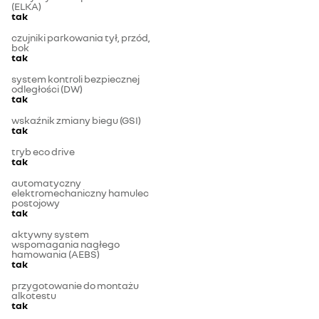
(ELKA)
tak
czujniki parkowania tył, przód,
bok
tak
system kontroli bezpiecznej
odległości (DW)
tak
wskaźnik zmiany biegu (GSI)
tak
tryb eco drive
tak
automatyczny
elektromechaniczny hamulec
postojowy
tak
aktywny system
wspomagania nagłego
hamowania (AEBS)
tak
przygotowanie do montażu
alkotestu
tak