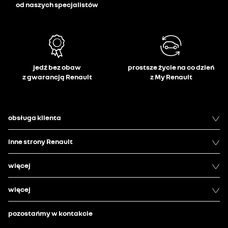
od naszych specjalistów
jedź bez obaw
prostsze życie na co dzień
z gwarancją Renault
z My Renault
obsługa klienta
inne strony Renault
więcej
więcej
pozostańmy w kontakcie