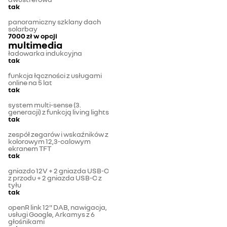
tak
panoramiczny szklany dach
solarbay
7000 zł
w opcji
multimedia
ładowarka indukcyjna
tak
funkcja łączności z usługami
online na 5 lat
tak
system multi-sense (3.
generacji) z funkcją living lights
tak
zespół zegarów i wskaźników z
kolorowym 12,3-calowym
ekranem TFT
tak
gniazdo 12V + 2 gniazda USB-C
z przodu + 2 gniazda USB-C z
tyłu
tak
openR link 12" DAB, nawigacja,
usługi Google, Arkamys z 6
głośnikami