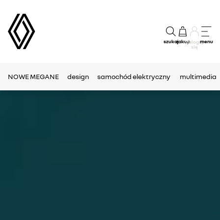
szukaj
zakup
menu
Zaloguj
się
NOWE MEGANE
design
samochód elektryczny
multimedia