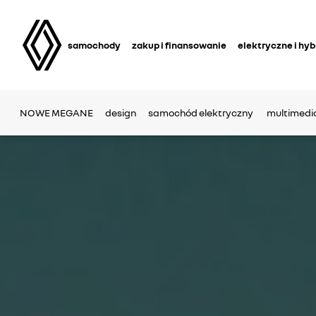
samochody
zakup i finansowanie
elektryczne i hy
NOWE MEGANE
design
samochód elektryczny
multimedi