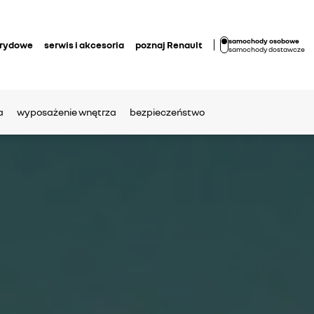
samochody osobowe
brydowe
serwis i akcesoria
poznaj Renault
samochody dostawcze
a
wyposażenie wnętrza
bezpieczeństwo