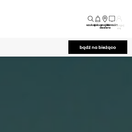
szukaj
zakup
znajdź
kontakt
Zaloguj
dealera
się
bądź na bieżąco