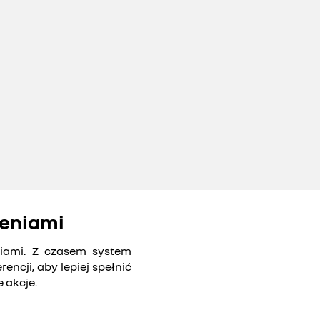
Youtube jest nieaktywny. Ze
społecznościowy
żeniami
odznacz 
niami. Z czasem system
encji, aby lepiej spełnić
 akcje.