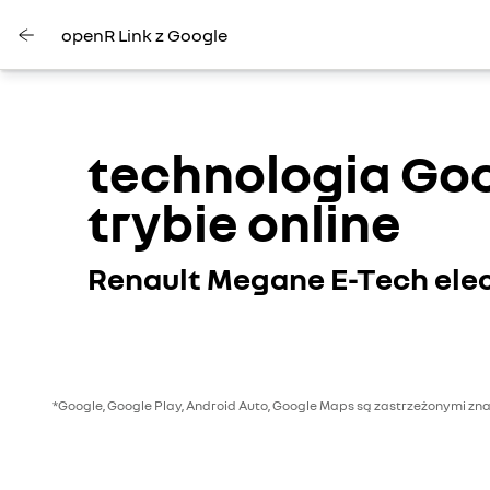
openR Link z Google
technologia Goo
trybie online
Renault Megane E-Tech elec
*Google, Google Play, Android Auto, Google Maps są zastrzeżonymi 
Youtube jest nieaktywny. Zezwól na umieszczanie plikó