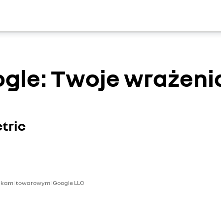
gle: Twoje wrażenia
tric
znakami towarowymi Google LLC
w cookies dotyczących mediów