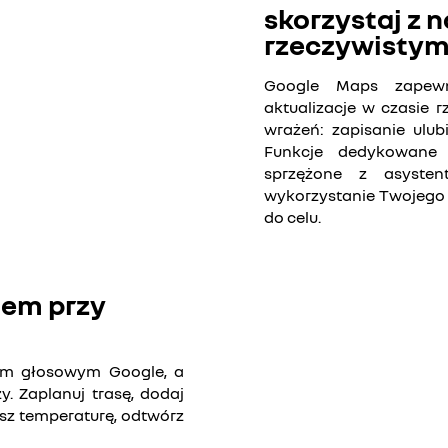
do treści wideo.
skorzystaj z 
rzeczywisty
wszystkie
Google Maps zapewni
aktualizacje w czasie 
wrażeń: zapisanie ulubi
Funkcje dedykowane 
sprzężone z asyste
wykorzystanie Twojego 
do celu.
Youtube jest nieaktywny. Ze
społecznościowy
mem przy
odznacz 
em głosowym Google, a
 Zaplanuj trasę, dodaj
sz temperaturę, odtwórz