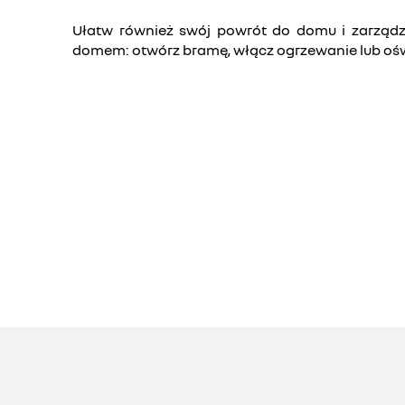
Ułatw również swój powrót do domu i zarządz
domem: otwórz bramę, włącz ogrzewanie lub ośw
Youtube jest nieaktywny. Zezwól na umieszczanie plikó
społecznościowych w celu uzyskania dostępu 
odznacz wszystkie
akceptuj 