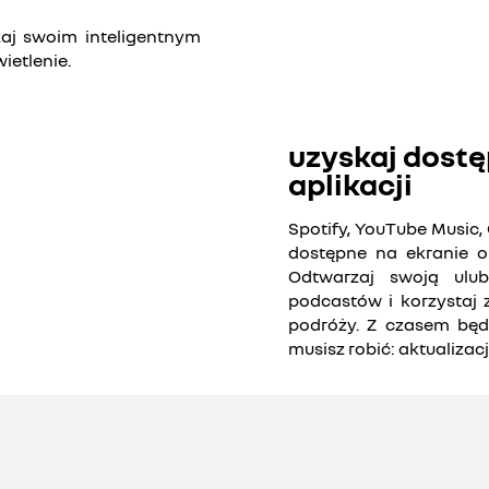
aj swoim inteligentnym
ietlenie.
w cookies dotyczących mediów
do treści wideo.
uzyskaj dostę
aplikacji
wszystkie
Spotify, YouTube Music, 
dostępne na ekranie o
Odtwarzaj swoją ulub
podcastów i korzystaj 
podróży. Z czasem będz
musisz robić: aktualizac