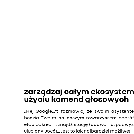
społecznościowych w celu uzyskania dostępu 
odznacz wszystkie
akceptuj 
zarządzaj całym ekosyste
użyciu komend głosowych
„Hej Google…”: rozmawiaj ze swoim asystent
będzie Twoim najlepszym towarzyszem podróży.
etap pośredni, znajdź stację ładowania, podwyż
ulubiony utwór... Jest to jak najbardziej możliwe!