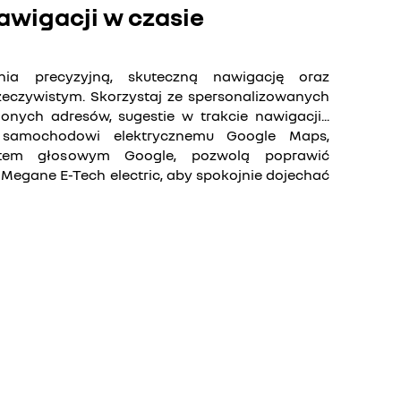
nawigacji w czasie
m
a precyzyjną, skuteczną nawigację oraz
rzeczywistym. Skorzystaj ze spersonalizowanych
onych adresów, sugestie w trakcie nawigacji...
samochodowi elektrycznemu Google Maps,
ntem głosowym Google, pozwolą poprawić
Megane E-Tech electric, aby spokojnie dojechać
zwól na umieszczanie plików cookies dotyczących mediów
ch w celu uzyskania dostępu do treści wideo.
wszystkie
akceptuj wszystkie