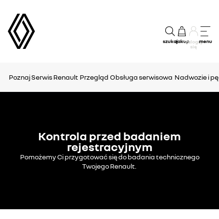
szukaj
zakup
menu
Zaloguj
się
Poznaj Serwis Renault
Przegląd
Obsługa serwisowa
Nadwozie i pę
Kontrola przed badaniem
rejestracyjnym
Pomożemy Ci przygotować się do badania technicznego
Twojego Renault.