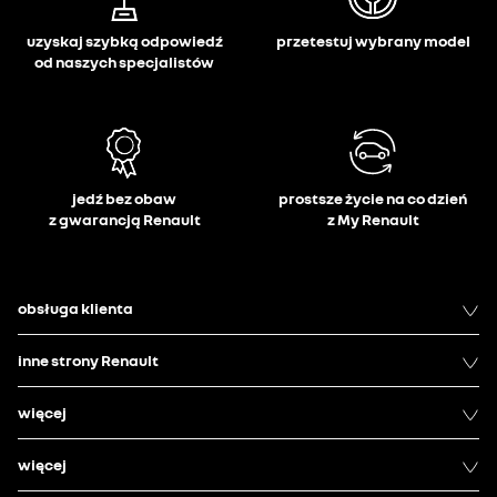
uzyskaj szybką odpowiedź
przetestuj wybrany model
od naszych specjalistów
jedź bez obaw
prostsze życie na co dzień
z gwarancją Renault
z My Renault
obsługa klienta
inne strony Renault
więcej
więcej