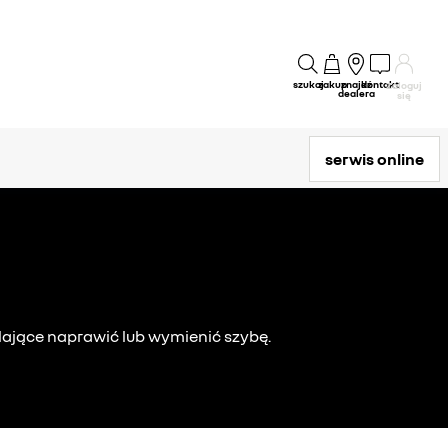
szukaj
zakup
znajdź
kontakt
Zaloguj
dealera
się
serwis online
lające naprawić lub wymienić szybę.