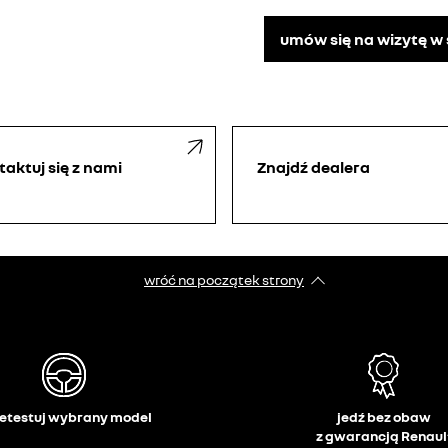
umów się na wizytę w 
aktuj się z nami
Znajdź dealera
wróć na początek strony
etestuj wybrany model
jedź bez obaw
z gwarancją Renaul