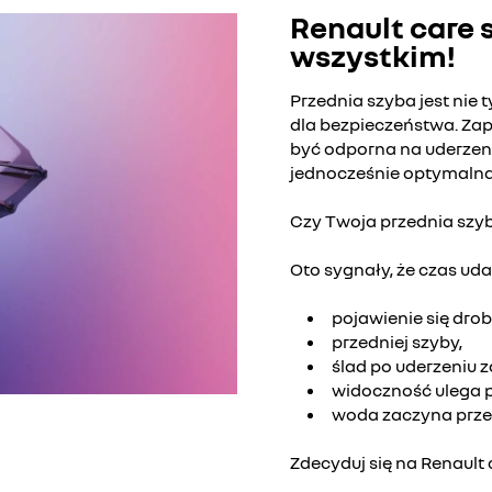
Renault care s
wszystkim!
Przednia szyba jest nie 
dla bezpieczeństwa. Za
być odporna na uderzen
jednocześnie optymalna 
Czy Twoja przednia sz
Oto sygnały, że czas uda
pojawienie się dro
przedniej szyby,
ślad po uderzeniu 
widoczność ulega 
woda zaczyna prze
Zdecyduj się na Renault 