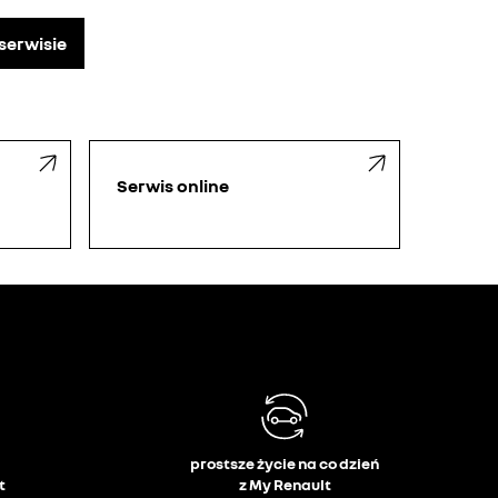
serwisie
Serwis online
prostsze życie na co dzień
t
z My Renault