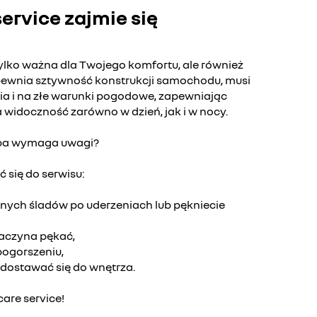
ervice zajmie się
tylko ważna dla Twojego komfortu, ale również
pewnia sztywność konstrukcji samochodu, musi
ia i na złe warunki pogodowe, zapewniając
widoczność zarówno w dzień, jak i w nocy.
yba wymaga uwagi?
ć się do serwisu:
bnych śladów po uderzeniach lub pękniecie
zaczyna pękać,
pogorszeniu,
dostawać się do wnętrza.
care service!