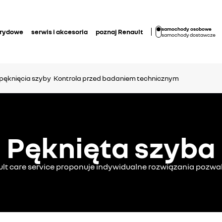
samochody osobowe
brydowe
serwis i akcesoria
poznaj Renault
samochody dostawcze
 pęknięcia szyby
Kontrola przed badaniem technicznym
Pęknięta szyba
ault care service proponuje indywidualne rozwiązania pozwa