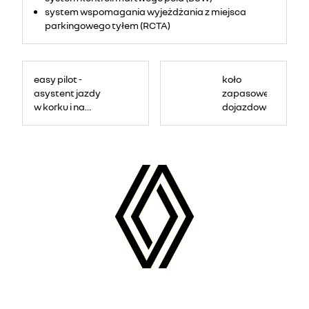
system wspomagania wyjeżdżania z miejsca
parkingowego tyłem (RCTA)
easy pilot -
koło
asystent jazdy
zapasowe
w korku i na
dojazdowe
autostradzie