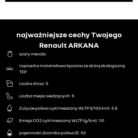
najważniejsze cechy Twojego
Renault ARKANA
szary metalic
tapicerka materiałowa łączona ze skórą ekologiczną
TEP
Liczba drzwi
5
Liczba miejsc siedzących
5
Zużycie paliwa cykl mieszany WLTP (l/100 km)
5.8
Emisja CO2 cykl mieszany WLTP (g/km)
131
pojemność zbiornika paliwa (l)
50