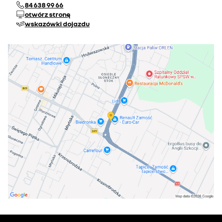
84 638 99 66
otwórz stronę
wskazówki dojazdu