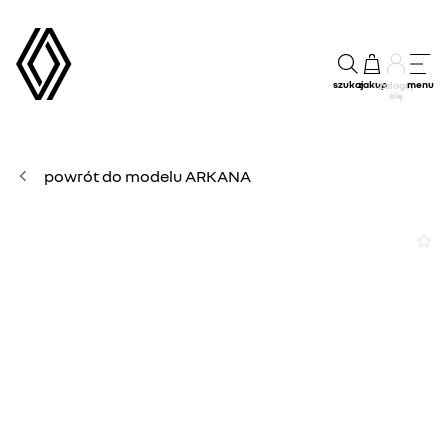
szukaj
zakup
menu
Zaloguj
się
powrót do modelu ARKANA