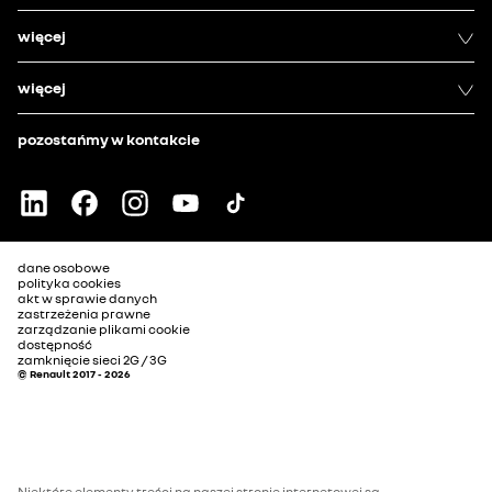
więcej
więcej
pozostańmy w kontakcie
dane osobowe
polityka cookies
akt w sprawie danych
zastrzeżenia prawne
zarządzanie plikami cookie
dostępność
zamknięcie sieci 2G / 3G
© Renault 2017 - 2026
Niektóre elementy treści na naszej stronie internetowej są