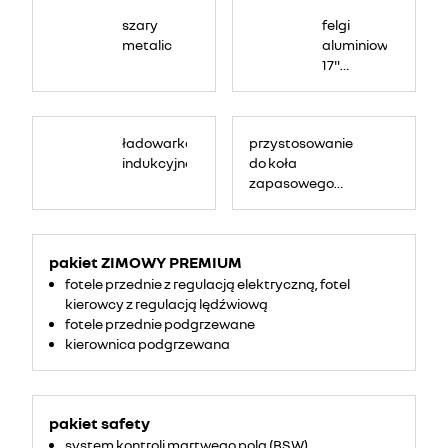
szary
felgi
metalic
aluminiowe
17"
bahamas
ładowarka
przystosowanie
indukcyjna
do koła
zapasowego
dojazdowego
pakiet ZIMOWY PREMIUM
fotele przednie z regulacją elektryczną, fotel
kierowcy z regulacją lędźwiową
fotele przednie podgrzewane
kierownica podgrzewana
pakiet safety
system kontroli martwego pola (BSW)