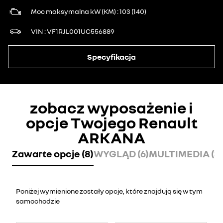
Moc maksymalna kW (KM)
103 (140)
VIN
VF1RJL001UC556889
Specyfikacja
zobacz wyposażenie i
opcje Twojego Renault
ARKANA
Zawarte opcje (8)
WYGLĄD (6)
MULTIMEDIA (3)
Poniżej wymienione zostały opcje, które znajdują się w tym
samochodzie