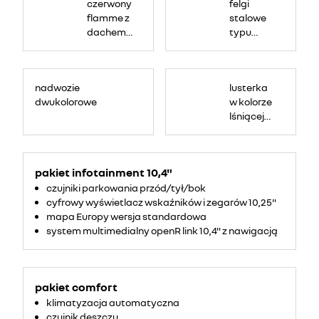
czerwony
felgi
flamme z
stalowe
dachem
typu
czarny
Flexwheel
etoile
17", wzór
nymphea
nadwozie
lusterka
dwukolorowe
w kolorze
lśniącej
czerni lub
kolorze
dachu
pakiet infotainment 10,4"
czujniki parkowania przód/tył/bok
cyfrowy wyświetlacz wskaźników i zegarów 10,25"
mapa Europy wersja standardowa
system multimedialny openR link 10,4" z nawigacją
pakiet comfort
klimatyzacja automatyczna
czujnik deszczu