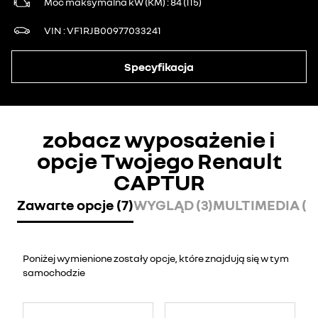
Moc maksymalna kW (KM)
84 (115)
VIN
VF1RJB00977033241
Specyfikacja
zobacz wyposażenie i
opcje Twojego Renault
CAPTUR
Zawarte opcje (7)
WYGLĄD (3)
MULTIMEDIA (4
Poniżej wymienione zostały opcje, które znajdują się w tym
samochodzie