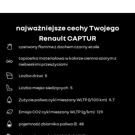
najważniejsze cechy Twojego
Renault CAPTUR
czerwony flamme z dachem czarny etoile
tapicerka materiałowa w kolorze ciemno szarym z
niebieskimi przeszyciami
Liczba drzwi
5
Liczba miejsc siedzących
5
Zużycie paliwa cykl mieszany WLTP (l/100 km)
5.7
Emisja CO2 cykl mieszany WLTP (g/km)
129
pojemność zbiornika paliwa (l)
48