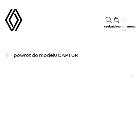
szukaj
zakup
menu
Zaloguj
się
powrót do modelu CAPTUR