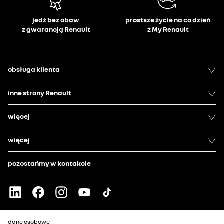
jedź bez obaw
prostsze życie na co dzień
z gwarancją Renault
z My Renault
obsługa klienta
inne strony Renault
więcej
więcej
pozostańmy w kontakcie
dane osobowe