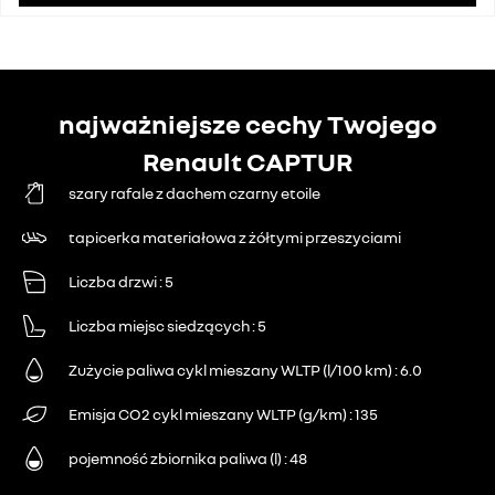
najważniejsze cechy Twojego
Renault CAPTUR
szary rafale z dachem czarny etoile
tapicerka materiałowa z żółtymi przeszyciami
Liczba drzwi
5
Liczba miejsc siedzących
5
Zużycie paliwa cykl mieszany WLTP (l/100 km)
6.0
Emisja CO2 cykl mieszany WLTP (g/km)
135
pojemność zbiornika paliwa (l)
48