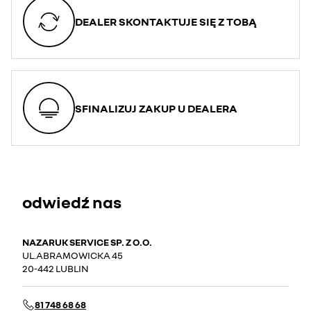
DEALER SKONTAKTUJE SIĘ Z TOBĄ
SFINALIZUJ ZAKUP U DEALERA
odwiedź nas
NAZARUK SERVICE SP. Z O.O.
UL.ABRAMOWICKA 45
20-442 LUBLIN
81 748 68 68