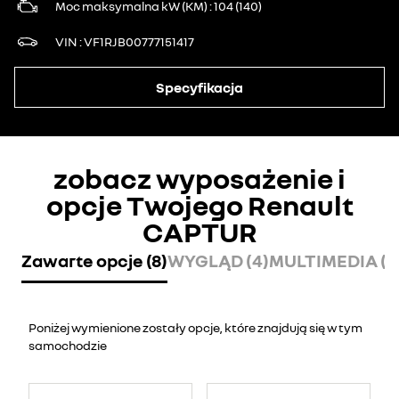
Moc maksymalna kW (KM)
104 (140)
VIN
VF1RJB00777151417
Specyfikacja
zobacz wyposażenie i
opcje Twojego Renault
CAPTUR
Zawarte opcje (8)
WYGLĄD (4)
MULTIMEDIA (7
Poniżej wymienione zostały opcje, które znajdują się w tym
samochodzie