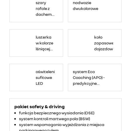
szary
nadwozie
rafale z
dwukolorowe
dachem
czarny
etoile
lusterka
koło
w kolorze
zapasowe
lśniącej
dojazdowe
czerni lub
kolorze
dachu
oświtelenie
system Eco
sufitowe
Coaching (APO) -
LED
predykcyjne
wskazówki do
eco-drivingu
pakiet safety & driving
funkcja bezpiecznego wysiadania (OSE)
system kontroli martwego pola (BSW)
system wspomagania wyjeżdżania z miejsca
parkingowego tyłem