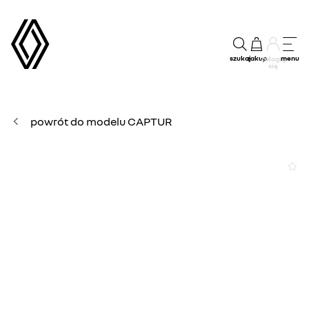
szukaj
zakup
menu
Zaloguj
się
powrót do modelu CAPTUR