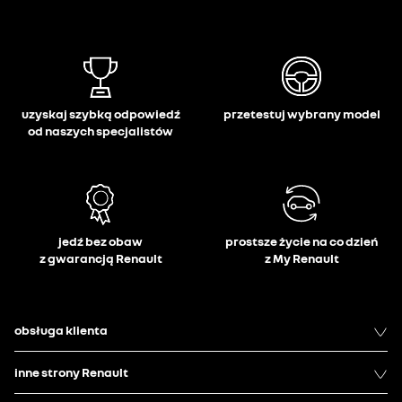
uzyskaj szybką odpowiedź
przetestuj wybrany model
od naszych specjalistów
jedź bez obaw
prostsze życie na co dzień
z gwarancją Renault
z My Renault
obsługa klienta
inne strony Renault