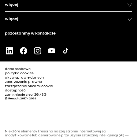
więcej
więcej
pozostańmy w kontakcie
dane osobowe
polityka cookies
akt w sprawie danych
zastrzeżenia prawne
zarządzanie plikami cookie
dostępność
zamknięcie sieci 2G / 3G
© Renault 2017 - 2026
Niektóre elementy treści na naszej stronie internetowej są
modyfikowane lub generowane przy użyciu sztucznej inteligencji (AI) —