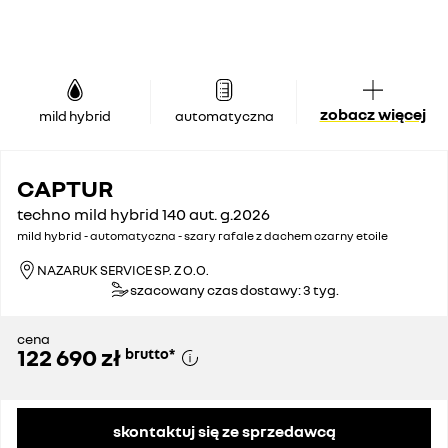
zobacz więcej
mild hybrid
automatyczna
CAPTUR
techno mild hybrid 140 aut. g.2026
mild hybrid - automatyczna - szary rafale z dachem czarny etoile
NAZARUK SERVICE SP. Z O.O.
szacowany czas dostawy: 3 tyg.
cena
122 690 zł
brutto
*
skontaktuj się ze sprzedawcą